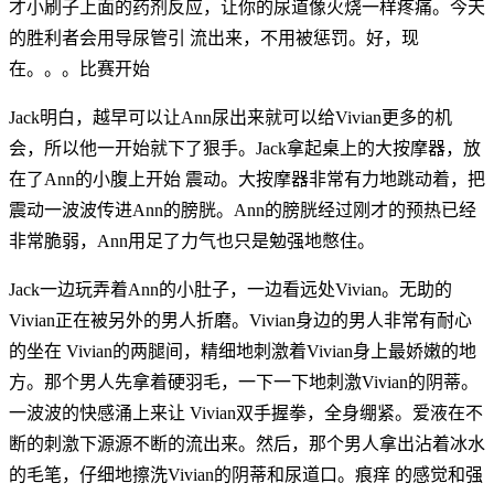
才小刷子上面的药剂反应，让你的尿道像火烧一样疼痛。今天
的胜利者会用导尿管引 流出来，不用被惩罚。好，现
在。。。比赛开始
Jack明白，越早可以让Ann尿出来就可以给Vivian更多的机
会，所以他一开始就下了狠手。Jack拿起桌上的大按摩器，放
在了Ann的小腹上开始 震动。大按摩器非常有力地跳动着，把
震动一波波传进Ann的膀胱。Ann的膀胱经过刚才的预热已经
非常脆弱，Ann用足了力气也只是勉强地憋住。
Jack一边玩弄着Ann的小肚子，一边看远处Vivian。无助的
Vivian正在被另外的男人折磨。Vivian身边的男人非常有耐心
的坐在 Vivian的两腿间，精细地刺激着Vivian身上最娇嫩的地
方。那个男人先拿着硬羽毛，一下一下地刺激Vivian的阴蒂。
一波波的快感涌上来让 Vivian双手握拳，全身绷紧。爱液在不
断的刺激下源源不断的流出来。然后，那个男人拿出沾着冰水
的毛笔，仔细地擦洗Vivian的阴蒂和尿道口。痕痒 的感觉和强