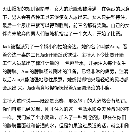
火山爆发的规则很简单，女人的膀胱会被灌满，在强烈的尿意
下，男人会有各种工具来促使女人尿出来。女人只要坚持住，
最后一个尿出来就可以得到胜利，前三名都有奖励。自己的女
伴尚未放弃的男人们被随机指定了一个女人，开始了比赛。
Jack被指派到了一个娇小的姑娘旁边，她的名字叫做Ann。看
着旁边一桌的工具Jack开始跃跃欲试。主持人下令比赛开始，
工作人员拿出了标准计量的一 包包盐水，开始注入每个女生
的膀胱。Ann的膀胱经过刚才的准备，已经非常的疲劳，注满
以后Ann只能勉强地憋住尿意，她感觉哪怕只是轻轻的晃动都
会尿出 来。Jack满意地慢慢抚摸着Ann圆滚滚的小腹。
主持人这时说——既然是比赛，那么输了的人必然会有惩罚。
你们可能已经发现，刚才注入的这一包盐水和今天预备时的不
一样，我们做了个小变动，加入了一种刺 激剂。现在在你们
的膀胱里面就和普通的水，但是如果流过尿道的话，就会和刚