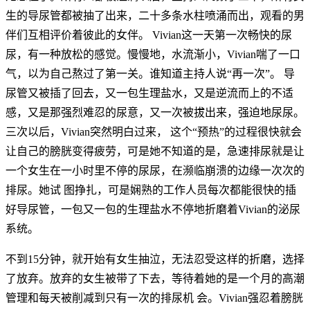
生的导尿管都被抽了出来，二十多条水柱喷涌而出，观看的男
伴们互相评价着彼此的女伴。 Vivian这一天第一次畅快的尿
尿，有一种放松的感觉。慢慢地，水流渐小，Vivian喘了一口
气，以为自己熬过了第一关。谁知道主持人说“再一次”。 导
尿管又被插了回去，又一包生理盐水，又是逆流而上的不适
感，又是那强烈难忍的尿意，又一次被拔出来，强迫地尿尿。
三次以后，Vivian突然明白过来， 这个“预热”的过程很快就会
让自己的膀胱变得疲劳，可是她不知道的是，急速排尿就是让
一个女生在一小时里不停的尿尿，在濒临崩溃的边缘一次次的
排尿。她试 图挣扎，可是娴熟的工作人员每次都能很快的插
好导尿管，一包又一包的生理盐水不停地折磨着Vivian的泌尿
系统。
不到15分钟，就开始有女生抽泣，无法忍受这样的折磨，选择
了放弃。放弃的女生被带了下去，等待着她的是一个月的高潮
管理和每天被削减到只有一次的排尿机 会。Vivian强忍着膀胱