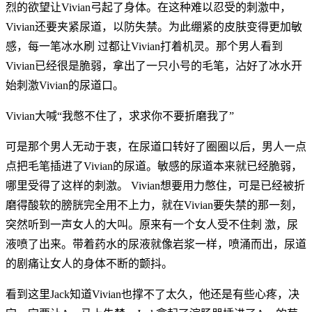
烈的欲望让Vivian弓起了身体。在这种难以忍受的刺激中，
Vivian还要夹紧尿道，以防失禁。为此绷紧的皮肤变得更加敏
感，每一笔冰水刷 过都让Vivian打着机灵。那个男人看到
Vivian已经很是脆弱，拿出了一只小号的毛笔，沾好了冰水开
始刺激Vivian的尿道口。
Vivian大喊“我憋不住了，求求你不要折磨我了”
可是那个男人无动于衷，在尿道口转好了圈圈以后，男人一点
点把毛笔插进了Vivian的尿道。敏感的尿道本来就已经脆弱，
哪里受得了这样的刺激。 Vivian想要用力憋住，可是已经被折
磨得酸软的膀胱完全用不上力，就在Vivian要失禁的那一刻，
突然听到一声女人的大叫。原来有一个女人受不住刺 激，尿
液喷了出来。带着药水的尿液就像岩浆一样，喷涌而出，尿道
的剧痛让女人的身体不断的颤抖。
看到这里Jack知道Vivian也撑不了太久，他还是有些心疼，决