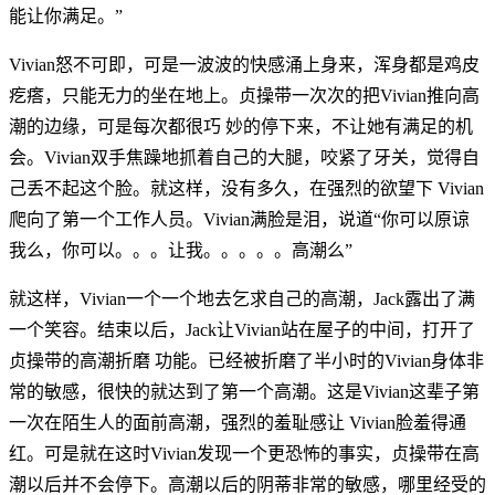
能让你满足。”
Vivian怒不可即，可是一波波的快感涌上身来，浑身都是鸡皮
疙瘩，只能无力的坐在地上。贞操带一次次的把Vivian推向高
潮的边缘，可是每次都很巧 妙的停下来，不让她有满足的机
会。Vivian双手焦躁地抓着自己的大腿，咬紧了牙关，觉得自
己丢不起这个脸。就这样，没有多久，在强烈的欲望下 Vivian
爬向了第一个工作人员。Vivian满脸是泪，说道“你可以原谅
我么，你可以。。。让我。。。。。高潮么”
就这样，Vivian一个一个地去乞求自己的高潮，Jack露出了满
一个笑容。结束以后，Jack让Vivian站在屋子的中间，打开了
贞操带的高潮折磨 功能。已经被折磨了半小时的Vivian身体非
常的敏感，很快的就达到了第一个高潮。这是Vivian这辈子第
一次在陌生人的面前高潮，强烈的羞耻感让 Vivian脸羞得通
红。可是就在这时Vivian发现一个更恐怖的事实，贞操带在高
潮以后并不会停下。高潮以后的阴蒂非常的敏感，哪里经受的