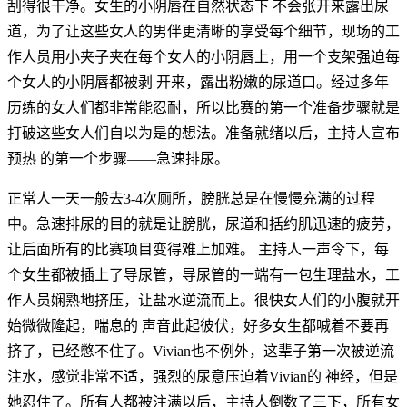
刮得很干净。女生的小阴唇在自然状态下 不会张开来露出尿
道，为了让这些女人的男伴更清晰的享受每个细节，现场的工
作人员用小夹子夹在每个女人的小阴唇上，用一个支架强迫每
个女人的小阴唇都被剥 开来，露出粉嫩的尿道口。经过多年
历练的女人们都非常能忍耐，所以比赛的第一个准备步骤就是
打破这些女人们自以为是的想法。准备就绪以后，主持人宣布
预热 的第一个步骤——急速排尿。
正常人一天一般去3-4次厕所，膀胱总是在慢慢充满的过程
中。急速排尿的目的就是让膀胱，尿道和括约肌迅速的疲劳，
让后面所有的比赛项目变得难上加难。 主持人一声令下，每
个女生都被插上了导尿管，导尿管的一端有一包生理盐水，工
作人员娴熟地挤压，让盐水逆流而上。很快女人们的小腹就开
始微微隆起，喘息的 声音此起彼伏，好多女生都喊着不要再
挤了，已经憋不住了。Vivian也不例外，这辈子第一次被逆流
注水，感觉非常不适，强烈的尿意压迫着Vivian的 神经，但是
她忍住了。所有人都被注满以后，主持人倒数了三下，所有女