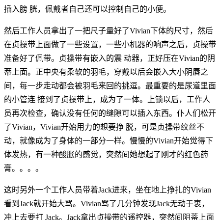
插入膀 胱，佩戴者自己还可以控制自己的小便。
然后工作人员拿出了一把尺子量好了Vivian下体的尺寸，然后
在贞操带上面做了一些设置，一些小机器的响声之后，贞操带
准备好了佩带。贞操带有嵌入的震 动器，正好压在Vivian的阴
蒂上面。正中央有柔软的羽毛，穿戴以后会嵌入大小阴唇之
间，每一步走动都会被羽毛来回的挑逗。最重要的是尿道里面
的小管连 接到了贞操带上，成为了一体。上锁以后，工作人
员再次检查，确认没有任何的缝隙可以插入东西。仆人们松开
了Vivian，Vivian开始用力的想要挣 脱，可是贞操带纹丝不
动，就像成为了身体的一部分一样。慢慢的Vivian开始觉得下
体发热，有一种酸胀的感觉，突然间她想起了刚才的红色药
膏。。。。
这时另外一个工作人员带着Jack进来，坐在地上挣扎的Vivian
看到Jack就开始大骂。Vivian骂了几分钟发现Jack无动于衷，
冲上去要打 Jack。Jack拿出贞操带的遥控器，突然间阴蒂上面