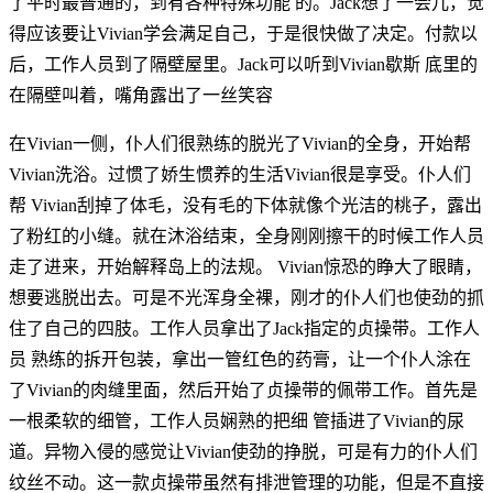
了平时最普通的，到有各种特殊功能 的。Jack想了一会儿，觉
得应该要让Vivian学会满足自己，于是很快做了决定。付款以
后，工作人员到了隔壁屋里。Jack可以听到Vivian歇斯 底里的
在隔壁叫着，嘴角露出了一丝笑容
在Vivian一侧，仆人们很熟练的脱光了Vivian的全身，开始帮
Vivian洗浴。过惯了娇生惯养的生活Vivian很是享受。仆人们
帮 Vivian刮掉了体毛，没有毛的下体就像个光洁的桃子，露出
了粉红的小缝。就在沐浴结束，全身刚刚擦干的时候工作人员
走了进来，开始解释岛上的法规。 Vivian惊恐的睁大了眼睛，
想要逃脱出去。可是不光浑身全裸，刚才的仆人们也使劲的抓
住了自己的四肢。工作人员拿出了Jack指定的贞操带。工作人
员 熟练的拆开包装，拿出一管红色的药膏，让一个仆人涂在
了Vivian的肉缝里面，然后开始了贞操带的佩带工作。首先是
一根柔软的细管，工作人员娴熟的把细 管插进了Vivian的尿
道。异物入侵的感觉让Vivian使劲的挣脱，可是有力的仆人们
纹丝不动。这一款贞操带虽然有排泄管理的功能，但是不直接