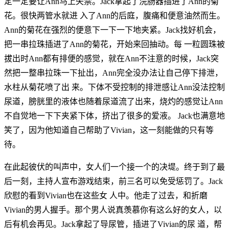
定一定要让Ann马上失禁。Jack拿起了浣肠器插进了Ann的菊
花。很快两管水就进 入了Ann的后庭，腹痛和便意油然而生。
Ann的菊花在强烈的便意下一下一下地夹紧。Jack找好机会，
把一串拉珠插进了Ann的菊花，开始来回抽动。每 一粒圆珠被
拔出时Ann都有排便的感觉，就在Ann不注意的时候，Jack突
然把一整串拉珠一下扯出，Ann完全没办法让自己停下排泄，
水柱从菊花喷了出 来。下体不受控制的排泄感让Ann没法控制
尿道，膀胱里的液体也随着尿道流了出来，烧灼的感觉让Ann
不自觉地一下下夹紧下体，挤出了很多的爱液。 Jack也满意地
笑了，因为他知道自己帮助了Vivian，这一刻能做的只有等
待。
在此起彼伏的叫声中，女人们一个接一个的决堤。终于到了最
后一刻，主持人宣布游戏结束，前三名可以免受惩罚了。Jack
欣慰的看到Vivian也在这些女 人中。他走了过去，和折磨
Vivian的男人握手。那个男人说真羡慕你有这么好的女人，以
后有机会再见。Jack拿起了导尿管，插进了Vivian的尿 道，帮