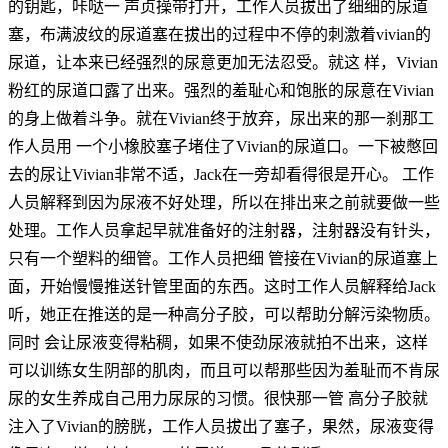
的钥匙，咔哒一 声贞操带打开，工作人员拔出了细细的尿道
塞，布满波纹的尿道塞在拔出的过程中不停的刺激着vivian的
尿道，让本来已经强烈的尿意更加无法忍受。就这 样，Vivian
粉红的尿道口露了出来。强烈的羞耻心和饱胀的尿意在Vivian
的身上做着斗争。就在Vivian终于放弃，尿出来的那一刹那工
作人员用 一个小橡胶塞子堵住了Vivian的尿道口。一下被憋回
去的尿让Vivian非常不适，Jack在一旁却看得很是开心。 工作
人员解释到因为尿液不好处理，所以在排出来之前就要做一些
处理。工作人员拿起早就准备好的注射器，注射器没有针头，
只有一个塑料的细管。工作人员把细 管接在Vivian的尿道塞上
面，开始慢慢推送针管里面的东西。这时工作人员解释给Jack
听，她正在推送的是一种高分子胶，可以帮助分解污染物质。
同时 会让尿液变得粘稠，如果不使劲尿液就拍不出来，这样
可以训练女生阴部的肌肉，而且可以帮那些因为羞耻而不肯尿
尿的女生养成自己用力尿尿的习惯。很快那一管 高分子胶就
注入了Vivian的膀胱，工作人员拔出了塞子，果然，尿液变得