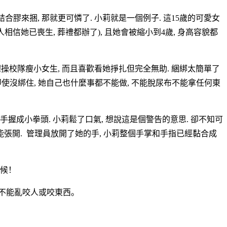
膠來捆, 那就更可憐了. 小莉就是一個例子. 這15歲的可愛女
信她已喪生, 葬禮都辦了), 且她會被縮小到4歲, 身高容貌都
體操校隊瘦小女生, 而且喜歡看她掙扎但完全無助. 綑綁太簡單了
即使沒綁住, 她自己也什麼事都不能做, 不能脫尿布不能拿任何東
手握成小拳頭. 小莉鬆了口氣, 想說這是個警告的意思. 卻不知可
能張開. 管理員放開了她的手, 小莉整個手掌和手指已經黏合成
伺候！
不能亂咬人或咬東西。