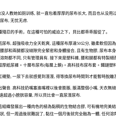
 也没人教她如厕训练, 就一直包着厚厚的尿布长大, 而且也从没用
尿布, 无忧无虑.
種殘忍的手術，在這種可怕的威迫之下，貝比都乖乖服從了。
, 超強吸收力全天乾爽, 這種尿布厚達50公分, 雖柔軟但因為很
, 腰部和兩腿都沒縫隙完全緊密和身體接合, 且有生物膠, 尿布本
都不同, 只有管理員有. 接下來是塑料褲, 腰和腿都有特製細而
尿褲 + 十層布尿布(每層上鎖) + 高科技布尿布套 + 鐵鏈塑料
墊, 一尿下去就感覺到溼溼, 得等換尿布時間到才能暫時脫離溼
聲音. 高科技奶嘴塞進嘴裡以後會膨脹, 脹滿整個小嘴, 天衣無
 遠遠超過小膀胱容量, 所以貝比會一直尿溼尿布.
這組織發展出一種肉色的極為黏稠的生物結合膠, 可有機地完美結合
原狀, 但一周過後就難說了, 黏住一個月後就完全融為一體, 任何溶