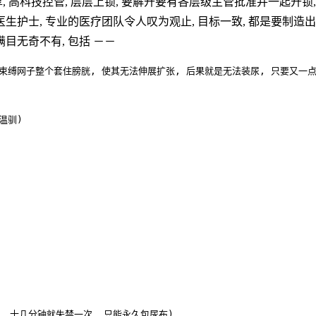
厚, 高科技控管, 层层上锁, 要解开要有各层级主管批准并一起开锁
生护士, 专业的医疗团队令人叹为观止, 目标一致, 都是要制造出
目无奇不有, 包括 －－
网子整个套住膀胱, 使其无法伸展扩张, 后果就是无法装尿, 只要又一点尿就会失
温驯)

 十几分钟就失禁一次, 只能永久包尿布)
