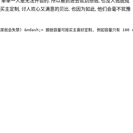
, 单单一人是无法开锁的. 所以被抓进去就别想逃, 也没人逃脱成
买主定制, 讨人欢心又满意的贝比. 也因为如此, 他们会毫不犹豫
禁) &ndash;> 膀胱容量可按买主喜好定制, 例如容量只有 100 cc