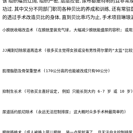
该 组织幅员辽阔, 组织严密, 层层控管, 尿布都是特制的且非常
功过. 其中又分不同部门职司各种贝比的养成和训练, 还有常驻医
的透过手术改造贝比的身体, 直到贝比乖巧为止, 手术项目琳琅满
小膀胱收缩改造术 (在膀胱里装充气球, 大幅减少膀胱能盛尿的容积; 或用束缚
JJ阉割切除尿道再造术 (很多买主觉得女孩或没有男性荷尔蒙的
"太监"
比较
肌理脂肪及骨架重塑术 (170公分高的也能被改成只有90公分)

抑制生长术 (可依买主喜好设定, 例如 只能长到大约 6-7 岁 或 10 岁)

尿道括约肌切除术 (永远无法控制排尿; 这大概时众多手术种最简单的)

膀胱移植术 (成人被换上婴儿膀胱, 装一点尿就满了, 且无法自主控制排尿,