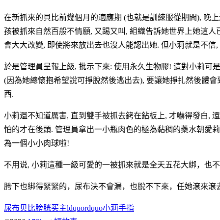
在新抓來的貝比前幾個月的適應期 (也就是訓練服從期間), 晚上
孩被抓來自然百般不情願, 又踢又叫, 組織告訴她世界上她這人已
會大大改變, 即使將來放出去也沒人能認出她. 但小莉就是不信,
於是管理員呈報上級, 批示下來: 使用永久生物膠! 這對小莉
(因為她總懷抱希望說可掙脫然後逃出去), 要讓她掙扎然後體會
西.
小莉還不知道厲害, 直到雙手被抓去銬在鉆板上, 才嚇得發白, 
怕的才在後頭. 管理員拿出一小瓶肉色的極為黏稠的藥水朝愛莉的
為一個小小肉球啦!
不用说, 小莉這種一級可愛的一被抓來就是全天五花大綁，也
胯下也綁得緊緊的，尿布決不會漏，也脫不下來，任她滾來滾
尿布
贝比
膀胱
买主
ldquo
rdquo
小莉
手指