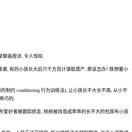
擘画周详, 令人惊叹.
谱, 有的小孩长大后只千方百计谋取遗产. 那该怎办? 既想要小
约 conditioning 行为训练法), 让小孩长不大长不高, 从小不
乖巧的.
儿尿布爱好者被跟踪抓走, 统统被改造成乖乖的长不大的包尿布小孩