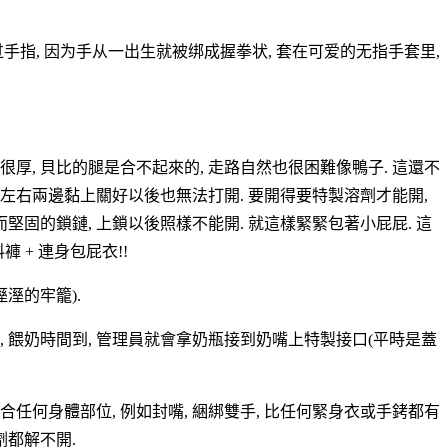
过手指, 因为手从一出生就被绑成握拳状, 套在可爱的无指手套里,
厚, 貝比的腿是合不起來的, 走路自然也很困難像鴨子. 這還不
身左右兩邊黏上關好以後也無法打開. 要開得要特製溶劑才能開,
堅固的鎖鏈, 上鎖以後照樣不能開. 就這樣緊緊包著小屁屁. 這
褲 + 連身包屁衣!!
溼的牢籠).
縫, 餵奶時間到, 管理員就會拿奶瓶接到奶嘴上特製接口(平時是蓋
任何身體部位, 例如封嘴, 綑綁雙手, 比任何緊身衣或手銬都有
劑都解不開.