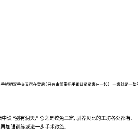
手铐把双手交叉帮在背后(另有束缚带把手跟背紧紧绑在一起) 一绑就是一整年
设 “别有洞天,” 总之是狡兔三窟, 驯养贝比的工坊各处都有.
回来再加强训练或进一步手术改造.