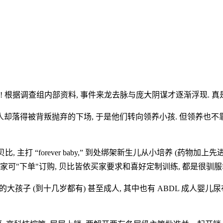
 根据调查组内部资料, 事件来龙去脉与庞大阴谋才逐渐浮现. 真是
人却落得被背叛抛弃的下场, 于是他们转向领养小孩. 但领养也不靠
打 “forever baby,” 到处绑架新生儿从小培养 (药物加上先进的制
买家可"下单"订购, 贝比皆依买家要求和喜好定制训练, 都是很驯服
大孩子 (到十几岁都有) 甚至成人, 其中也有 ABDL 成人婴