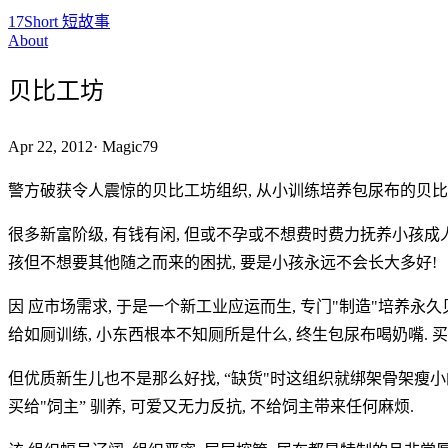
17Short 短故事
About
贝比工坊
Apr 22, 2012
·
Magic79
警方破获令人震惊的贝比工坊组织, 从小训练培养包尿布的贝比!
很多新富阶级, 有钱有闲, 但或不孕或不想费时费力抚养小孩成
孩但不想要其他随之而来的困扰, 要是小孩永远不会长大多好!
因 应市场需求, 于是一个新工业应运而生, 专门"制造"培养永久贝比, 主
给如厕训练, 小东西根本不知厕所是什么, 终生包尿布喝奶嘴. 
但优质新生儿也不是那么好找, “缺货"时这组织就绑架骨架瘦小的
买给"饲主” 驯养, 可爱又无力反抗, 不给饲主带来任何麻烦.