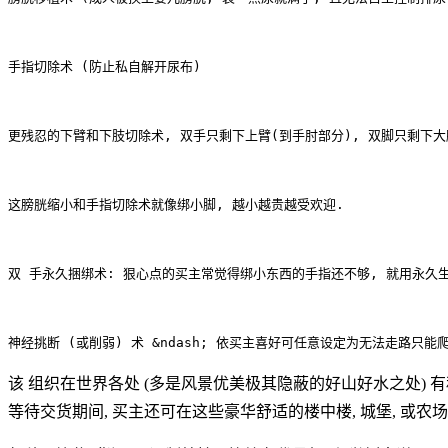
手指切除术 (防止私自解开尿布)

更残忍的下臂和下肢切除术, 双手只剩下上臂(到手肘部分), 双脚只剩下大腿
这膀胱缩小和手指切除术就像绑小脚, 越小越贵越受欢迎. 

双 手永久捆绑术: 狠心点的买主常觉得绑小东西的手指还不够, 就用永久
该 组织在世界各处 (多是风景优美极其隐蔽的好山好水之处) 有
等待交货期间, 买主还可在这些豪华舒适的楼中楼, 城堡, 或农