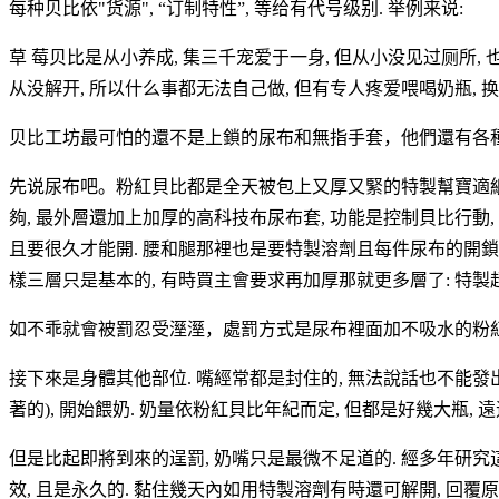
每种贝比依"货源", “订制特性”, 等给有代号级别. 举例来说:
草 莓贝比是从小养成, 集三千宠爱于一身, 但从小没见过厕所,
从没解开, 所以什么事都无法自己做, 但有专人疼爱喂喝奶瓶, 换
贝比工坊最可怕的還不是上鎖的尿布和無指手套，他們還有各
先说尿布吧。粉紅貝比都是全天被包上又厚又緊的特製幫寶適紙尿布
夠, 最外層還加上加厚的高科技布尿布套, 功能是控制貝比行動
且要很久才能開. 腰和腿那裡也是要特製溶劑且每件尿布的開鎖溶劑
樣三層只是基本的, 有時買主會要求再加厚那就更多層了: 特製超厚紙
如不乖就會被罰忍受溼溼，處罰方式是尿布裡面加不吸水的粉紅襯
接下來是身體其他部位. 嘴經常都是封住的, 無法說話也不能發出
著的), 開始餵奶. 奶量依粉紅貝比年紀而定, 但都是好幾大瓶,
但是比起即將到來的逞罰, 奶嘴只是最微不足道的. 經多年研究
效, 且是永久的. 黏住幾天內如用特製溶劑有時還可解開, 回覆