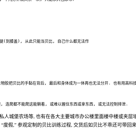
(到膝盖), 从此只能当贝比, 自己什么都无法作

生物胶把贝比的手黏在背后, 最后和身体成为一体再也无法分开. 也有用高科技
私人城堡农场等, 也有在各大主要城市办公楼里面楼中楼或夹层墙中
场 “度假,” 参观定制的贝比训练过程, 交货后如贝比不乖还可带