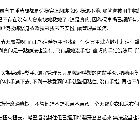
還有午睡時間都是這樣穿上綑綁 如這樣還不乖, 那就會被用生物結合
不存在沒有人會來找她救她了 (這是真的, 因為假車禍已讓所有人相
 即使被綁緊身衣還扭來扭去不安份, 讓管理員頭疼.
可是晴天霹靂呀! 而正巧這時買主也找到了, 這買主就喜歡小莉這型
到真的是一點辦法也沒有, 只有讓她沒手指! 靈巧的手指沒法用, 
還以為要剁掉雙手. 還好管理員只是戴起特製的防黏手套, 把她兩隻
小手滴下去, 不到一秒愛莉的手就整個黏住, 沒有手指, 再也不
不講什麼適應期，不管她舒不舒服願不願意，全天緊身衣和尿布
去扭來扭去。嘴巴還沒封住但已經用特製牙套套起來 無法說話也