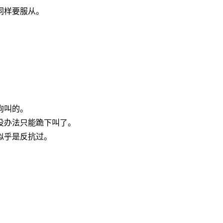
同样要服从。
狗叫的。
没办法只能跪下叫了。
似乎是反抗过。