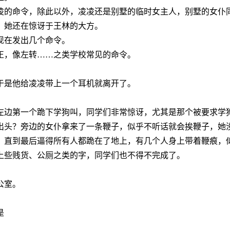
凌的命令，除此以外，凌凌还是别墅的临时女主人，别墅的女仆
，她还在惊讶于王林的大方。
现在发出几个命令。
正，像左转……之类学校常见的命令。
于是他给凌凌带上一个耳机就离开了。
左边第一个跪下学狗叫，同学们非常惊讶，尤其是那个被要求学
出头？旁边的女仆拿来了一条鞭子，似乎不听话就会挨鞭子，她
，直到最后逼得所有人都跪在了地上，有几个人身上带着鞭痕，
上些贱货、公厕之类的字，同学们也不得不完成了。
。
公室。
是