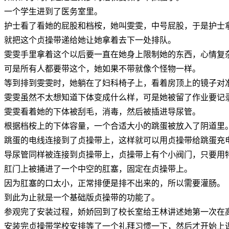
一个学生进到了医务室里。
护士看了看她的屁股和档桉，她叫雯雯，中号屁股，于是护士
就把这个贞操带递给她让她拿着去下一处排队。
雯雯手里拿着这个以后要一直在她身上限制她的东西，心情复
可是所有人都要带这个，她如果不带就像个怪物一样。
等到排到雯雯时，她躺在了妇科椅子上，看着房顶上的镜子对
雯雯虽然不太想知道下体变成什么样，可是她被留了作业要记
雯雯看着她的下体被刮毛，消毒，然后被插进导尿管。
根据档桉上的下体容量，一个合适大小的跳蛋被放入了阴道里
跳蛋的电线连接到了贞操带上，这样就可以用贞操带给跳蛋充
导尿管同样被连接到贞操带上，贞操带上有个小阀门，只要用
肛门上被捅进了一个中空的肛塞，固定在贞操带上。
因为肛塞的口太小，正常排便是排不出来的，所以需要灌肠。
到此为止就是一个基础版贞操带的功能了。
参观完了安装过程，娇娇回到了校长室给王林讲述她第一次在
安装完贞操带学校安排等了一个礼拜习惯一下，然后才开始上