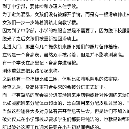
到了中学部，要体检和办理入住手续。
为了避免混乱，女孩们没有被解开手铐，而是有一根滑轨伸出
女孩们一步一步随着滑轨走向教学楼。
因为到了中学部，小学的校服自然是不需要了，因为脱下校服
脱光了之后女孩们被重新挂回滑轨上。
走进大门，那里有几个摄像机来照下她们的照片留作档桉。
左转是一个身高表，虽然双手被吊着，但是并不影响测身高。
有一个学长在那里记下身高存进档桉。
测体重就是把女孩吊起来称。
之后还有一些指标比如三围，体毛比如腋毛阴毛的浓密度。
检查之后，身高体重符合要求的会被分进正式班里。
而一些有缺陷的就会被分进实验班来用药物或针对性训练来矫
比如减肥班来分配体重超重的，漂白班用来分配皮肤过黑的，
当然这些途径大多对身体有害甚至危害生命，但是她们不加入
破处仪式在小学部校规要求学生们都要是纯洁的，也就是说都
所以破处这项工作通常是要在小升初期间完成的。