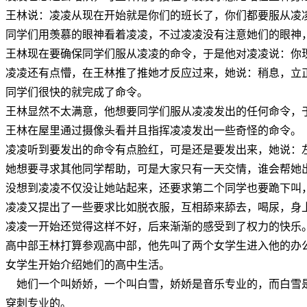
王林说：凌凌从现在开始就是你们的班长了，你们都要服从凌
同学们用羡慕的眼神看着凌凌，不过凌凌没有注意她们的眼神
王林现在要确保同学们服从凌凌的命令，于是他对凌凌说：你
凌凌还有点懵，在王林推了推她才反应过来，她说：稍息，立
同学们很快的就完成了命令。
王林显然不太满意，他想要同学们服从凌凌发出的任何命令，
王林在屋里通过摄像头看并且指挥凌凌发出一些奇怪的命令。
凌凌听到要发出的命令有点脸红，可是还是要发出来，她说：
她想要寻求其他同学帮助，可是大家只有一天交情，谁会帮她
没想到凌凌不仅没让她站起来，还要求第二个同学也要跪下叫
凌凌又提出了一些要求比如脱衣服，互相舔来舔去，喝尿，身
凌凌一开始还觉得这样不好，后来渐渐的感受到了权力的快乐
高中部王林打算参观高中部，他先叫了两个女学生进入他的办
女学生开始介绍她们的高中生活。
她们一个叫娇娇，一个叫白雪，娇娇是音乐专业的，而白雪
穿刺专业的。