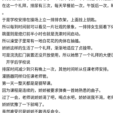
在这一个礼拜，排尿有三次，每天早餐前一次，午饭后一次，
。
于是学校安排在操场上立一排排衣架，上面拴上钥匙。
所以每到时间就可以看见一片壮观的景象，一排排女生挺着下
跳蛋则是熄灯前半小时也就是洗漱时间启动。
所以澡堂子里常有一地白花花的肉体在抽搐。
娇娇这样的生活了一个礼拜，渐渐地适应了贞操带。
可是浣洗肛门装置还没开放使用，所以她憋了一个礼拜的大便
开学后学校说
排尿时间减少到只有晚上一次，其他时间听从任课老师安排。
灌肠器同样归任课老师管。
第一天一整天都是是钢琴课。
因为课程是连续的，娇娇被要求弹奏一首她熟悉的曲子。
过了一会，老师说娇娇渴了吧，喝点水吧，娇娇说我不渴，老
娇娇犹豫了一下就喝了。
虽然难受可是娇娇不敢违反命令。