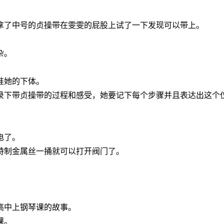
拿了中号的贞操带在雯雯的屁股上试了一下发现可以带上。
杂。
准她的下体。
录下带贞操带的过程和感受，她要记下每个步骤并且表达出这个
。
电了。
特制金属丝一捅就可以打开阀门了。
高中上钢琴课的故事。
课。