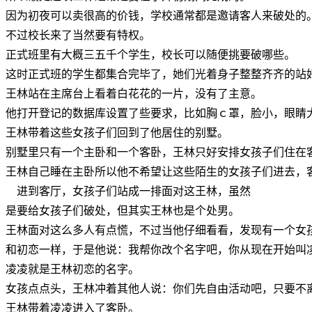
因为初夜可以卖很高的价钱，学校通常都是邀请客人来破处的
不过校长来了当然要有特权。
正式班里有大概三五千个学生，校长可以随便挑要破哪些。
这时正式班的学生都集合完毕了，她们光着身子整整齐齐的站
王林站在主席台上看着白花花的一片，没有了主意。
他打开登记的数据库设置了些要求，比如胸ｃ罩，脸小，眼睛
王林带着这些女孩子们回到了他居住的别墅。
别墅里只有一个主卧和一个客卧，王林只好安排女孩子们住在
王林自己睡在主卧所以他不希望让这些陌生的女孩子们进去，
进到客厅，女孩子们站成一排面对这王林，虽然
是要给女孩子们破处，但其实王林也是个处男。
王林面对这么多人有点慌，不过当他仔细看看，发现有一个女
和初恋一样，于是他说：我帮你改个名字吧，你从现在开始叫
凌凌就是王林初恋的名字。
女孩点点头，王林冲着其他人说：你们先自由活动吧，只要不
王林带着凌凌进入了客卧。