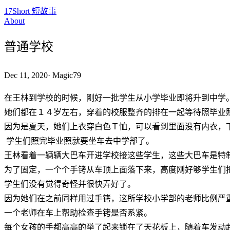
17Short 短故事
About
普通学校
Dec 11, 2020
·
Magic79
在王林到学校的时候，刚好一批学生从小学毕业即将升到中学
她们都在１４岁左右，穿着的校服整齐的排在一起等待照毕业
因为是夏天，她们上衣穿白色Ｔ恤，可以看到里面没有内衣，
学生们照完毕业照就要坐车去中学部了。
王林看着一辆辆大巴车开进学校接这些学生，这些大巴车是特
为了固定，一个个手铐从车顶上面落下来，高度刚好够学生们
学生们没有觉得奇怪并很快弄好了。
因为她们在之前同样用过手铐，这所学校小学部的老师比例严
一个老师在车上帮助检查手铐是否系紧。
每个女孩的手都高高的举了起来锁在了天花板上，随着车发动