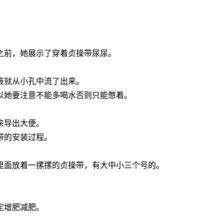
之前，她展示了穿着贞操带尿尿。
液就从小孔中流了出来。
以她要注意不能多喝水否则只能憋着。
来导出大便。
带的安装过程。
里面放着一摞摞的贞操带，有大中小三个号的。
定增肥减肥。