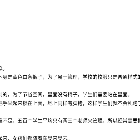
。
照。
下身是蓝色白条裤子，为了易于管理，学校的校服只是普通样式
制的，为了节省空间，里面没有椅子，学生们需要站在里面。
把手举起来锁在上面，地上同样有脚铐，这样学生们就不会乱跑
重不足，五百个学生平均只有两三个老师来管理，所以经常需要
起来，女孩们都随着车晃来晃去。