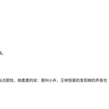
高。
有点胆怯，她柔柔的说：我叫小卉，王林惊喜的发现她的声音也