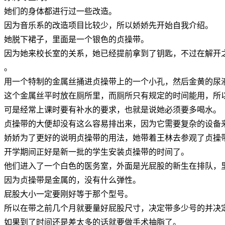
她们的身体都进行过一些改造。
因为音乐系的改造项目比较少，所以娇娇先开始自我介绍。
她脱下裙子，里面是一个银色的贞操带。
因为她来校长室的关系，她已经提前拿到了钥匙，不过在解开
。
用一个特制的金属丝捅进贞操带上的一个小孔，然后金黄的尿
这个金属丝平时放在厕所里，而厕所只有规定的时间能用，所
可是经常上课时要有补水的要求，也就是说她必须要多喝水。
贞操带的大便却没有这么容易排出来，因为它需要复杂的设备
娇娇为了更好的说明贞操带的用法，她带着王林去参观了贞操
开学期间正好是新一批的学生安装贞操带的时间了。
他们进入了一个白色的医务室，外面是光屁股的新生在排队，
因为贞操带是金属的，没有什么弹性。
屁股大小一定要刚好等于那个型号。
所以在带之前几个月就要量好屁股尺寸，决定带多少号的并决
如果到了时间还是差太多的话就要做手术抽脂了。