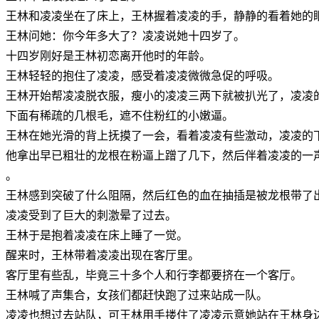
王林和凌凌坐在了床上，王林握着凌凌的手，静静的看着她的
王林问她：你今年多大了？凌凌说她十四岁了。
十四岁刚好是王林初恋离开他时的年龄。
王林轻轻的抱住了凌凌，感受着凌凌微微急促的呼吸。
王林开始帮凌凌脱衣服，瘦小的凌凌三两下就被扒光了，凌凌
下面有稀疏的几根毛，遮不住粉红的小嫩逼。
王林在她光滑的背上抚摸了一会，看着凌凌有些激动，凌凌的
他拿出早已粗壮的龙根在粉逼上蹭了几下，然后伴着凌凌的一
。
王林感到突破了什么阻隔，然后红色的血在抽插是被龙根带了
凌凌受到了巨大的刺激晕了过去。
王林于是抱着凌凌在床上睡了一觉。
醒来时，王林带着凌凌出现在客厅里。
客厅里有些乱，毕竟三十多个人和行李都要挤在一个客厅。
王林喊了声集合，女孩们都赶快跑了过来站成一队。
凌凌也想过去站队，可王林用手搂住了凌凌示意她站在王林身