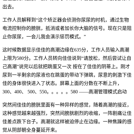
出去。
工作人员解释到“这个矫正器会侦测你尿尿的时机，通过生物
电流控制你的膀胱，抵消或者加长你大脑的信号。现在只是阻
止你尿尿，一会儿我会演示惩罚模式。”
这时候数据显示佳佳的高潮边缘在635分，工作人员输入高潮
上限为580分。工作人员转向佳佳说到“请放松，然后尝试让自
己高潮”说完以后就把跳蛋又一次 按在了佳佳的阴蒂上。刚才
尿到一半剩余的尿液也在跳蛋的带动下弹跳，尿意的刺激下佳
佳的身体很快进入了状态。屏幕上面的分数在不断上升，
300、400、 500、550。。。。。580 ——高潮管理模式启动
突然间佳佳的膀胱里面有一种异样的感觉，随着高潮的接近，
这种感觉越来越强烈，突然间膀胱剧烈的收缩，一阵剧痛让佳
佳差点跌下台子。高潮就这样被迫停止在边缘。一种焦躁的感
觉从阴部朝全身蔓延开来。