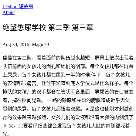
17Short 短故事
About
绝望憋尿学校 第二季 第三章
Aug 30, 2016
·
Magic79
佳佳在第二队，看着面前的队伍越来越短，屏幕上依次出现着
队伍前面的女孩儿的面孔和她们的阴部。每个女孩儿都在屏幕
上尿尿，每个女孩儿都在尿到一半的时候 停下，每个女孩儿
的表情都很痛苦。佳佳不知道到底入学仪式是什么样子。每个
排队的女孩儿的双手都套在管状手套里面，导尿管的管口被塞
着，掉在腿间晃动。一 路的颠簸和充盈的膀胱造成近乎无法
忍耐的尿意。每个女孩儿都扭着双腿。可是这也使刚才刺激药
膏的效果越来越强烈，女孩儿们的爱液都沿着大腿的内侧流了
下 来。只要看仔细些都会发现每个女孩儿大腿的内侧都泛着
光。