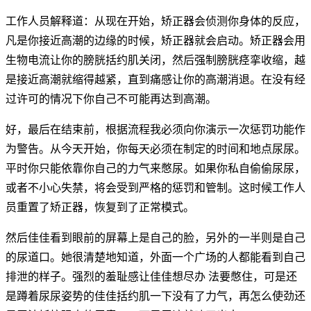
工作人员解释道：从现在开始，矫正器会侦测你身体的反应，
凡是你接近高潮的边缘的时候，矫正器就会启动。矫正器会用
生物电流让你的膀胱括约肌关闭，然后强制膀胱痉挛收缩，越
是接近高潮就缩得越紧，直到痛感让你的高潮消退。在没有经
过许可的情况下你自己不可能再达到高潮。
好，最后在结束前，根据流程我必须向你演示一次惩罚功能作
为警告。从今天开始，你每天必须在制定的时间和地点尿尿。
平时你只能依靠你自己的力气来憋尿。如果你私自偷偷尿尿，
或者不小心失禁，将会受到严格的惩罚和管制。这时候工作人
员重置了矫正器，恢复到了正常模式。
然后佳佳看到眼前的屏幕上是自己的脸，另外的一半则是自己
的尿道口。她很清楚地知道，外面一个广场的人都能看到自己
排泄的样子。强烈的羞耻感让佳佳想尽办 法要憋住，可是还
是蹲着尿尿姿势的佳佳括约肌一下没有了力气，再怎么使劲还