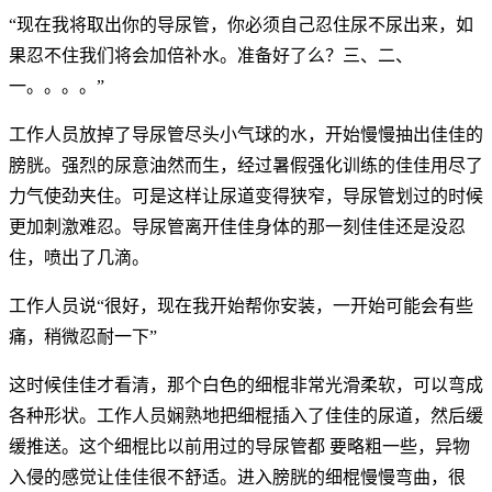
“现在我将取出你的导尿管，你必须自己忍住尿不尿出来，如
果忍不住我们将会加倍补水。准备好了么？三、二、
一。。。。”
工作人员放掉了导尿管尽头小气球的水，开始慢慢抽出佳佳的
膀胱。强烈的尿意油然而生，经过暑假强化训练的佳佳用尽了
力气使劲夹住。可是这样让尿道变得狭窄，导尿管划过的时候
更加刺激难忍。导尿管离开佳佳身体的那一刻佳佳还是没忍
住，喷出了几滴。
工作人员说“很好，现在我开始帮你安装，一开始可能会有些
痛，稍微忍耐一下”
这时候佳佳才看清，那个白色的细棍非常光滑柔软，可以弯成
各种形状。工作人员娴熟地把细棍插入了佳佳的尿道，然后缓
缓推送。这个细棍比以前用过的导尿管都 要略粗一些，异物
入侵的感觉让佳佳很不舒适。进入膀胱的细棍慢慢弯曲，很