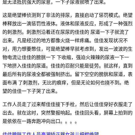
是无法抵抗强大的尿意，一下子尿液就喷了出来。
这是绝望棒侦测到了非法的排尿，直接启动了惩罚模式。绝望
棒释放出一滴惩罚性液体。液体和尿液反应，形成了一种强烈
的刺激剂。刺激剂沿着还在尿尿的佳佳的 尿道一下子就流了
出来。凡是经过的地方都像火烧一样疼痛。佳佳发现状况不
对，用力想要憋住，可是绝望棒早就考虑到，发出一波波的生
物电流让佳佳的膀胱一下 下收缩，强迫火辣辣的尿液一下一
下地挤入佳佳的尿道。佳佳的忍耐只能是徒劳。就这样，直到
最后所有的尿液全都被强制挤出。留下空空的膀胱和尿道，表
面布满 了刺激剂，无比的痕痒，但是无论如何也挠不到。绝
望的佳佳一下子哭了出来。
工作人员走了过来帮佳佳接下手栓，然后让佳佳穿好衣服走了
出去。就在这时，突然警报响起。佳佳回头看，屏幕上拍到的
是依依在一路奔跑冲向出口。。。。
佳佳
膀胱
工作人员
高潮
矫正器
女孩儿
细棍
绝望