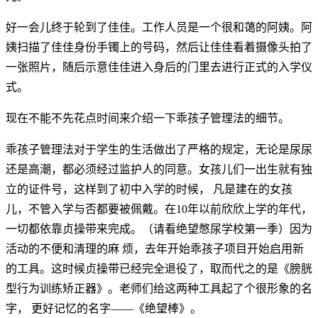
好一会儿终于轮到了佳佳。工作人员是一个很和蔼的阿姨。阿
姨扫描了佳佳身份手镯上的号码，然后让佳佳看着摄像头拍了
一张照片，随后示意佳佳进入身后的门里去进行正式的入学仪
式。
现在不能不先花点时间来介绍一下乖孩子管理法的细节。
乖孩子管理法对于学生的生活做出了严格的规定，无论是尿尿
还是高潮，都必须经过监护人的同意。女孩儿们一出生就有独
立的证件号，这样到了初中入学的时候， 凡是建在的女孩
儿，不管入学与否都要被佩戴。在10年以前欣欣上学的年代，
一切都依靠贞操带来完成。（请看绝望憋尿学校第一季）因为
活动的不便和清理的麻 烦，去年开始乖孩子项目开始启用新
的工具。这时候贞操带已经完全退役了，取而代之的是《膀胱
型行为训练矫正器》。老师们给这两种工具起了个很形象的名
字， 更好记忆的名字——《绝望棒》。