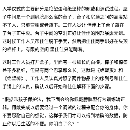
入学仪式的主要部分是绝望蛋和绝望棒的佩戴和调试过程。屋
子中间是一个到肩膀那么高的台子，台子和房顶之间的高度站
不了人，只能弯腰或者蹲下。工作人员让 佳佳上了台子蹲在
了台子正中央。台子中间的空洞正好让佳佳的阴部暴露无遗。
这时候工作人员帮佳佳脱下手套，然后把佳佳两手绑好在头顶
的栏杆上。有限的空间 里佳佳只能蹲着。
这时工作人员打开盒子，里面有一根细长的白棒。棒子和棉签
差不多粗细，但是有两个巴掌那么长。这就是《绝望蛋》和
《绝望棒》。工作人员认真对照了两件物品上的序列号和佳佳
手镯上的认真，确认以后开始和佳佳解释下面的步骤。
“根据乖孩子保护法，我下面会给你佩戴膀胱型行为训练矫正
器。佩戴完成以后要经过一个调试的过程来配合你的身体。你
不要忍耐自己的感觉，这样子我们才可以得到精确的数据，防
止你以后生活的不便。你明白了么？”