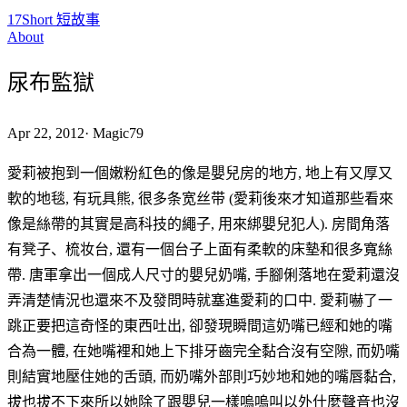
17Short 短故事
About
尿布監獄
Apr 22, 2012
·
Magic79
愛莉被抱到一個嫩粉紅色的像是嬰兒房的地方, 地上有又厚又
軟的地毯, 有玩具熊, 很多条宽丝带 (愛莉後來才知道那些看來
像是絲帶的其實是高科技的繩子, 用來綁嬰兒犯人). 房間角落
有凳子、梳妆台, 還有一個台子上面有柔軟的床墊和很多寬絲
帶. 唐軍拿出一個成人尺寸的嬰兒奶嘴, 手腳俐落地在愛莉還沒
弄清楚情況也還來不及發問時就塞進愛莉的口中. 愛莉嚇了一
跳正要把這奇怪的東西吐出, 卻發現瞬間這奶嘴已經和她的嘴
合為一體, 在她嘴裡和她上下排牙齒完全黏合沒有空隙, 而奶嘴
則結實地壓住她的舌頭, 而奶嘴外部則巧妙地和她的嘴唇黏合,
拔也拔不下來所以她除了跟嬰兒一樣嗚嗚叫以外什麼聲音也沒