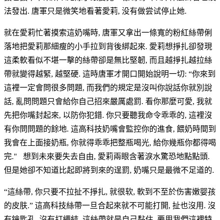
法發出. 唐軍只是微笑地看著愛莉, 没有做尝试停止她.
就在愛莉忙著摸索這奶嘴時, 唐軍又拿出一條寬的粉紅絲帶俐
落地把愛莉那細瘦的小手拉到背後綁起來. 愛莉想掙扎卻發現
這柔軟看似不堪一擊的絲帶卻是無比堅韌, 而且越掙扎越拉絲
帶就變得越緊, 越堅硬. 這時唐軍才開口開始說明一切: “你來到
這裡一定會問很多問題, 而我們的規定是沒叫你說話你就別說
話, 亂問問題只會給你自己招來嚴厲處罰. 看你那麼可愛, 我就
先把你嘴封起來, 以防你犯錯. 你只要聽我命令乖乖的, 這裡沒
有你問問題的餘地. 這高科技奶嘴會監控你的進食, 餵奶時間到
我會在上面接奶瓶, 你就得乖乖把整瓶喝光, 給你幾瓶你都得喝
完." 想到未來要失去自由, 愛莉兩眼含著淚水驚恐地點點頭.
但是她卻不知道比起即將到來的逞罰, 奶嘴只是最微不足道的.
“這絲帶, 你只要不拉扯不掙扎, 就很软, 軟到不至於伤害嫩婴孩
的皮肤.” 這高科技絲帶一旦合起來就不可能打開, 扯也沒用. 沒
有鑰匙孔, 沒有打繩結. 這絲帶就是自己黏住. 要用我們這裡特