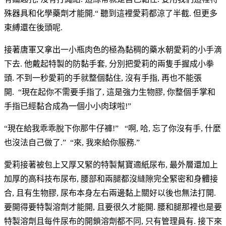
殊器具和化學藥劑才能開.“ 聽到這裡愛莉都涼了半截. 但更多
束縛還在後頭呢.
接著唐軍又拿出一小瓶肉色的極為黏稠的藥水朝愛莉的小手滴
下去. 他戴起特製的防黏手套, 分別把愛莉的兩隻手握成小拳
頭. 不到一秒愛莉的手就整個黏住, 沒有手指, 再也不能張
開. “現在起你不需要手指了, 這是強力生物膠, 你整個手掌和
手指已經黏合成為一個小小肉球啦!”
“現在給我乖乖脫下你那牛仔褲!” “啊, 哈, 忘了你沒有手, 什麼
也沒法自己做了.” “來, 我來給你服務.”
愛莉接著被包上又厚又緊的特製幫寶適紙尿布, 最外層還加上
加厚的高科技布尿布, 腰部和兩腿都沒縫隙完全緊密和身體接
合, 且有生物膠, 尿布本身左右兩邊黏上關好以後也無法打開.
要開得要特製溶劑才能開, 且要很久才能開. 腰和腿那裡也是要
特製溶劑且每件尿布的開鎖溶劑都不同, 只有管理員有. 接下來