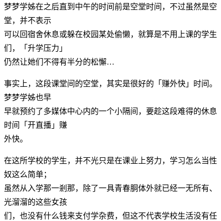
梦梦学姊在之后直到中午的时间前是空堂时间，不过虽然是空
堂，并不表示
可以回宿舍休息或躲在校园某处偷懒，就算是不用上课的学生
们，「升学压力」
仍然让她们不得有半分的松懈…
事实上，这段课堂间的空堂，其实是很好的「赚外快」时间。
梦梦学姊也早
早就预约了多媒体中心内的一个小隔间，要趁这段难得的休息
时间「开直播」赚
外快。
在这所学校的学生，并不光只是在课业上努力，学习怎么当性
奴这么简单；
虽然从入学那一剎那，除了一具青春胴体外就已经一无所有、
光溜溜的这些女孩
们，也没有什么钱来支付学杂费，但这不代表学校生活没有任