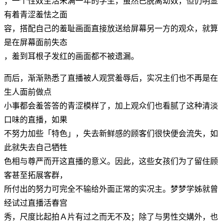
；一个性奴生活未满一年的学生，虽然已脱离幼奴，但仍明显
有着青涩羞怯之面
容，搭配自己的羞耻画面直接放送给屏幕另一方的观众，就算
是在屏幕面前失态
，羞到耳根子发红的画面都不被遗漏。
而后，渐渐熟悉了直播被人观赏羞辱后，实况主们也不再是在
生人面前做点
小事都会羞答答的青涩模样了，加上观众们也看腻了这种清淡
口味的直播，如果
不努力加些「特色」，失去新鲜感的顾客们很快便会流失，如
此就失去自己牺牲
色相与尊严而开这直播的意义。因此，这些女孩们为了留住顾
客甚至拓展客群，
所付出的努力可完全不输给外面正常的实况主。梦梦学姊就曾
经试过直播活春宫
秀，尺度比起拍Ａ片有过之而无不及；除了与男性交媾外，也