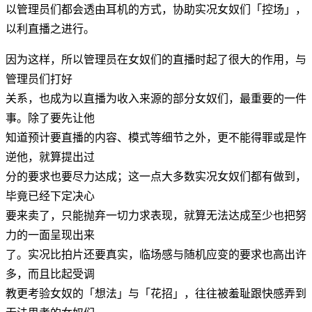
以管理员们都会透由耳机的方式，协助实况女奴们「控场」，
以利直播之进行。
因为这样，所以管理员在女奴们的直播时起了很大的作用，与
管理员们打好
关系，也成为以直播为收入来源的部分女奴们，最重要的一件
事。除了要先让他
知道预计要直播的内容、模式等细节之外，更不能得罪或是忤
逆他，就算提出过
分的要求也要尽力达成；这一点大多数实况女奴们都有做到，
毕竟已经下定决心
要来卖了，只能抛弃一切力求表现，就算无法达成至少也把努
力的一面呈现出来
了。实况比拍片还要真实，临场感与随机应变的要求也高出许
多，而且比起受调
教更考验女奴的「想法」与「花招」，往往被羞耻跟快感弄到