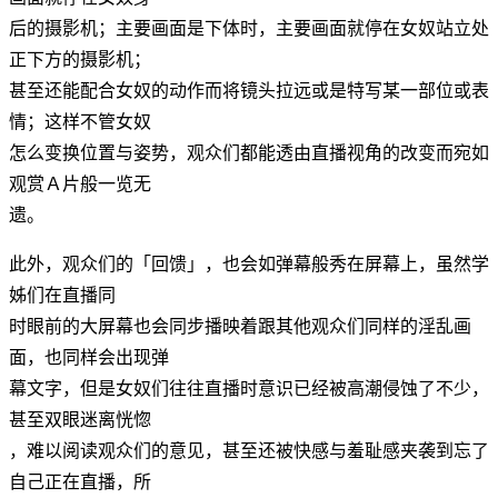
后的摄影机；主要画面是下体时，主要画面就停在女奴站立处
正下方的摄影机；
甚至还能配合女奴的动作而将镜头拉远或是特写某一部位或表
情；这样不管女奴
怎么变换位置与姿势，观众们都能透由直播视角的改变而宛如
观赏Ａ片般一览无
遗。
此外，观众们的「回馈」，也会如弹幕般秀在屏幕上，虽然学
姊们在直播同
时眼前的大屏幕也会同步播映着跟其他观众们同样的淫乱画
面，也同样会出现弹
幕文字，但是女奴们往往直播时意识已经被高潮侵蚀了不少，
甚至双眼迷离恍惚
，难以阅读观众们的意见，甚至还被快感与羞耻感夹袭到忘了
自己正在直播，所