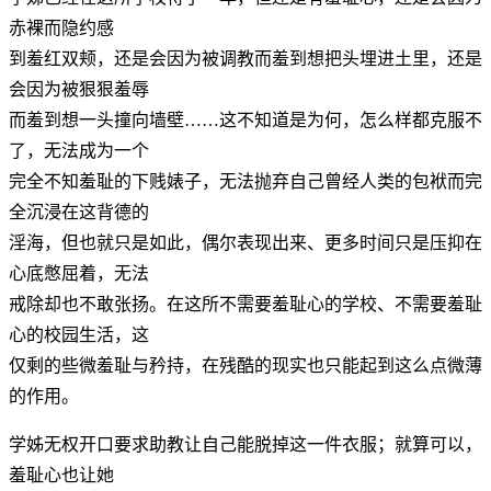
赤裸而隐约感
到羞红双颊，还是会因为被调教而羞到想把头埋进土里，还是
会因为被狠狠羞辱
而羞到想一头撞向墙壁……这不知道是为何，怎么样都克服不
了，无法成为一个
完全不知羞耻的下贱婊子，无法抛弃自己曾经人类的包袱而完
全沉浸在这背德的
淫海，但也就只是如此，偶尔表现出来、更多时间只是压抑在
心底憋屈着，无法
戒除却也不敢张扬。在这所不需要羞耻心的学校、不需要羞耻
心的校园生活，这
仅剩的些微羞耻与矜持，在残酷的现实也只能起到这么点微薄
的作用。
学姊无权开口要求助教让自己能脱掉这一件衣服；就算可以，
羞耻心也让她