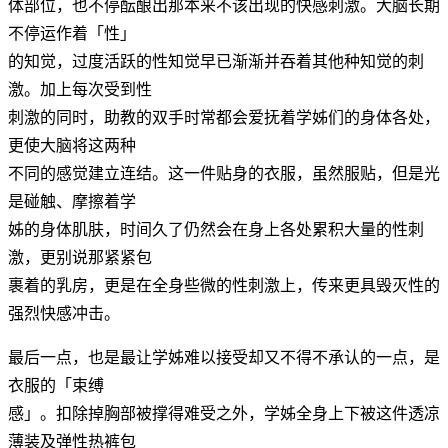
体部位，也不停酝酿出那本来不该出现的快感刺激。大脑长期
不停运作着「性」
的知觉，过度活跃的性知觉早已渐渐并吞着其他种知觉的刺
激。加上每次受到性
刺激的同时，助教的双手时常都会爱抚着学姊们的身体各处，
更使大脑将这两种
不同的感觉建立连结。这一件贴身的衣服，虽然服贴，但是光
是碰触、摩擦着学
姊的身体肌肤，时间久了仍然会在身上各处累积大量的性刺
激，更别说那紧紧包
裹着的乳房，更是在全身些微的性刺激上，传来更具毁灭性的
强烈快感冲击。
最后一点，也是最让学姊难以接受却又不得不承认的一点，是
衣服的「束缚
感」。扣除掉胸部被撑得难受之外，学姊全身上下被这件透凉
薄装及弹性热裤包