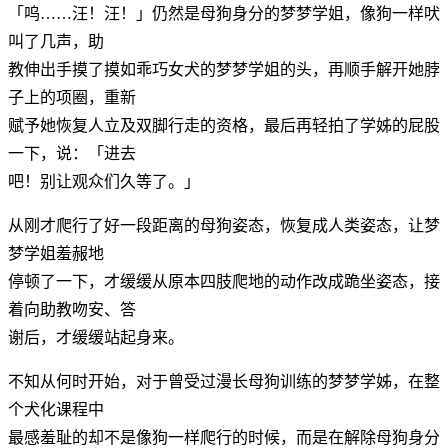
「呜……汪！汪！」仍然是母狗身分的梦梦学姐，像狗一样吠
叫了几声，助
教伸出手摸了摸如乖巧女犬的梦梦学姐的头，再顺手解开她脖
子上的项圈，重新
赋予她恢复人立及双脚行走的资格，最后再轻拍了学姊的屁股
一下，说：「进去
吧！别让观众们久等了。」
从刚才爬行了好一段距离的母狗姿态，恢复成人类姿态，让梦
梦学姐羞赧地
停顿了一下，才缓缓从原本四肢爬地的动作改成跪坐姿态，接
着向助教吻安、答
谢后，才缓缓站起身来。
不知从何时开始，对于曾受过漫长母狗训练的梦梦学姊，在整
个犬化课程中
最感羞耻的却不是像狗一样爬行的时候，而是在解除母狗身分