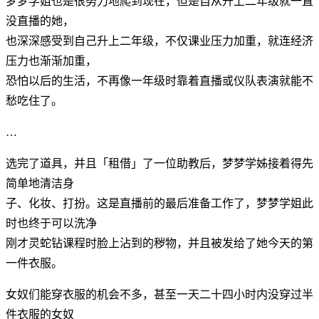
梦梦学姐也是很努力地爬到现在，但是自从升上二年级就一直
没直播的她，
也深深感受到自己升上二年级，不仅课业压力加重，就连经济
压力也渐渐加重，
恐怕以后的生活，不再像一年级时靠着直播或仪队表演就能不
愁吃住了。
…
选完了道具，并且「租借」了一位助教后，梦梦学姊接着得先
简单地清洁身
子、化妆、打扮。这是直播前的最后准备工作了，梦梦学姐此
时也终于可以洗净
刚才灵蛇钻课程时脸上沾到的秽物，并且被发给了她今天的第
一件衣服。
女奴们能穿衣服的机会不多，甚至一天二十四小时内没穿过半
件衣服的女奴