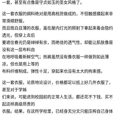
一套，甚至有点像是守贞如玉的圣女风格了。
这一套衣服的绸料绝对是用高档货做成的，不但触感摸起来非
常滑顺舒服，
而且既白且薄的衣服，虽在屋内灯光的照射下拿起来看会隐约
透光，但穿上去后
要遮住春光仍是绰绰有余，而绝佳的透气性，却能让肌肤像是
没有这一层布料自
在地呼吸着新鲜空气；热裤虽然没有像衣服一样做到如此薄
凉，但也是用上等的
布料纤维制成，弹性十足，穿起来也没有太大的拘束感。
这一套衣服，论质地论设计，价格都足以抵上好几件衣服了，
甚至对于学姊
们来说，可能进到校园前的正常人生活，都还花不下钱、买不
起这样高级昂贵的
衣服。结果，在这所学校里，已经身无分文只能压榨自己身体