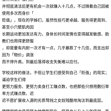
并彻底清洁后更有机会一次就赚入十几点，不过随着自己因被
使用多次而身价「
贬值」，现在的学姊们，虽然性技巧更卓越、服务得更周到、
甚至小穴壁肌肉因
长期运动更加发达有力，身体长时间发情也变得越发敏感、助
教们也用得更舒服
，却是要有内射一次才有一点，几乎暴跌了十几倍，而支出却
因为「物价」调涨
而不停升高，到最后落得收支失衡难以应付。
学校这样的做法，不但让学生们感受到自己「贬值」的现实；
逼迫学生们得
更努力服务、更努力卖身打工赚点数，也把那些只想用敷衍草
率方式赚点数、迟
迟不愿扩展收入源的劣质驽钝之女奴残酷地淘汰到最底层。