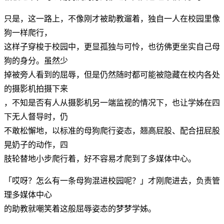
只是，这一路上，不像刚才被助教遛着，独自一人在校园里像
狗一样爬行，
这样子穿梭于校园中，更显孤独与可怜，也彷佛更坐实自己母
狗的身分。虽然少
掉被旁人看到的屈辱，但是仍然随时都可能被隐藏在校内各处
的摄影机拍摄下来
，不知是否有人从摄影机另一端监视的情况下，也让学姊在四
下无人督导时，仍
不敢松懈地，以标准的母狗爬行姿态，翘高屁股、配合扭屁股
晃奶子的动作，四
肢轮替地小步爬行着，好不容易才爬到了多媒体中心。
「哎呀？怎么有一条母狗混进校园呢？」才刚爬进去，负责管
理多媒体中心
的助教就嘲笑着这般屈辱姿态的梦梦学姊。