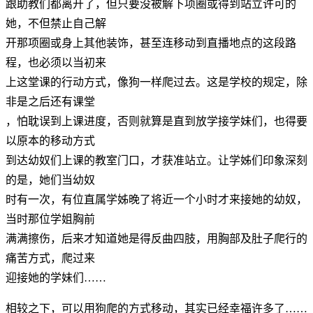
跟助教们都离开了，但只要没被解下项圈或得到站立许可的
她，不但禁止自己解
开那项圈或身上其他装饰，甚至连移动到直播地点的这段路
程，也必须以当初来
上这堂课的行动方式，像狗一样爬过去。这是学校的规定，除
非是之后还有课堂
，怕耽误到上课进度，否则就算是直到放学接学妹们，也得要
以原本的移动方式
到达幼奴们上课的教室门口，才获准站立。让学姊们印象深刻
的是，她们当幼奴
时有一次，有位直属学姊晚了将近一个小时才来接她的幼奴，
当时那位学姐胸前
满满擦伤，后来才知道她是得反曲四肢，用胸部及肚子爬行的
痛苦方式，爬过来
迎接她的学妹们……
相较之下，可以用狗爬的方式移动，其实已经幸福许多了……