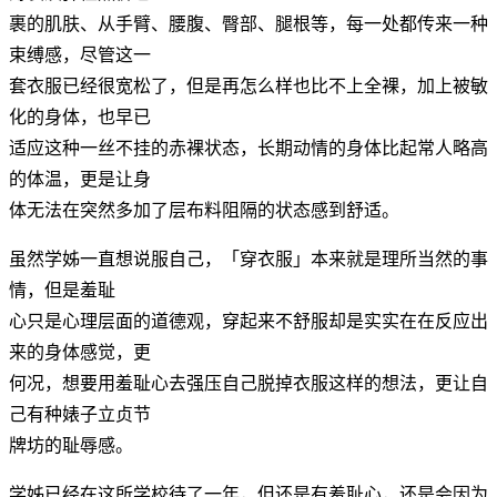
裹的肌肤、从手臂、腰腹、臀部、腿根等，每一处都传来一种
束缚感，尽管这一
套衣服已经很宽松了，但是再怎么样也比不上全裸，加上被敏
化的身体，也早已
适应这种一丝不挂的赤裸状态，长期动情的身体比起常人略高
的体温，更是让身
体无法在突然多加了层布料阻隔的状态感到舒适。
虽然学姊一直想说服自己，「穿衣服」本来就是理所当然的事
情，但是羞耻
心只是心理层面的道德观，穿起来不舒服却是实实在在反应出
来的身体感觉，更
何况，想要用羞耻心去强压自己脱掉衣服这样的想法，更让自
己有种婊子立贞节
牌坊的耻辱感。
学姊已经在这所学校待了一年，但还是有羞耻心，还是会因为