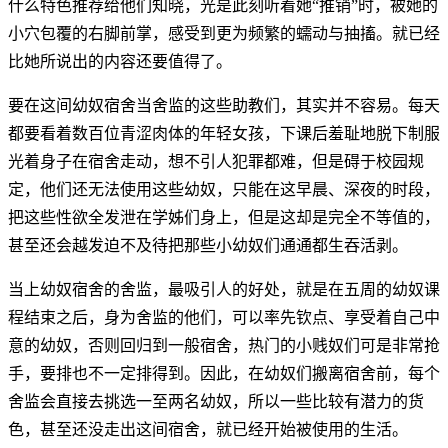
什么特色推荐给他们知晓，光是此刻听着她“推销”时，被她的
小穴包覆的右脚前掌，感受到更为频繁的蠕动与抽搐。就已经
比她所说出的内容还要值得了。
要在这间幼奴宿舍当舍监的这些助教们，其实并不容易。每天
都要看着数百位青涩肉体的年轻女孩，下课后羞耻地脱下制服
光着身子在宿舍走动，想不引人犯罪都难，但是碍于校园规
定，他们还无法使用这些幼奴，只能在这早晨、深夜的时段，
把这些性欲全发泄在学姊们身上，但是这却是完全不等值的，
甚至还会越发迫不及待把那些小幼奴们通通都生吞活剥。
当上幼奴宿舍的舍监，最吸引人的好处，就是在五周的幼奴课
程结束之后，身为舍监的他们，可以率先钦点、享受着自己中
意的幼奴，否则回归到一般宿舍，热门的小贱奴们可是非常抢
手，要排也不一定排得到。因此，在幼奴们搬离宿舍前，每个
舍监会直接去挑选一至两名幼奴，所以一些比较有潜力的货
色，甚至还没走出这间宿舍，就已经开始被使用的生活。