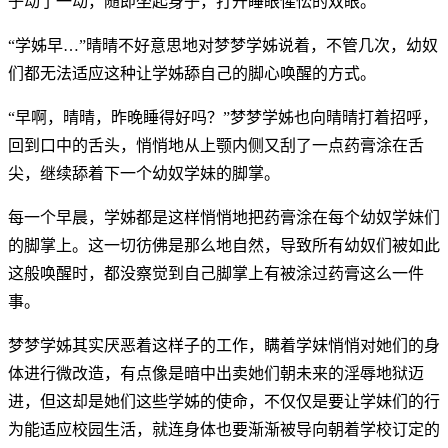
子动了一动，随即坐起身子，打开睡眼惺忪的双眼。
“学姊早…”晴晴不好意思地对梦梦学姊说着，不管几次，幼奴
们都无法适应这种让学姊舔自己的脚心唤醒的方式。
“早啊，晴晴，昨晚睡得好吗？”梦梦学姊也向晴晴打着招呼，
回到口中的舌头，悄悄地从上颚内侧又刮了一点药膏涂在舌
尖，继续舔着下一个幼奴学妹的脚掌。
每一个早晨，学姊都是这样悄悄地把药膏涂在每个幼奴学妹们
的脚掌上。这一切彷佛是那么地自然，导致所有幼奴们被如此
这般唤醒时，都没察觉到自己脚掌上有被涂过药膏这么一件
事。
梦梦学姊其实厌恶着这样子的工作，瞒着学妹悄悄对她们的身
体进行微改造，有点像是暗中出卖她们朝未来的淫辱地狱迈
进，但这却是她们这些学姊的使命，不仅仅是要让学妹们的行
为能适应校园生活，就连身体也要渐渐被导向朝着学校订定的