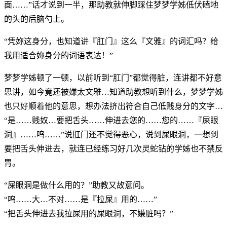
面……”话才说到一半，那助教就伸脚踩住梦梦学姊低伏磕地
的头的后脑勺上。
“凭妳这身分，也知道讲『肛门』这么『文雅』的词汇吗？给
我用适合妳身分的词语表达！”
梦梦学姊顿了一顿，以前听到“肛门”都觉得脏，连讲都不好意
思讲，如今竟还被嫌太文雅…知道助教想听到什么，梦梦学姊
也只好顺着他的意思，想办法挤出符合自己低贱身分的文字…
“是……贱奴…要把舌头……伸进去您的……您的……『屎眼
洞』……呜……”说肛门还不觉得恶心，说到屎眼洞，一想到
要把舌头伸进去，就连已经练习好几次灵蛇钻的学姊也不禁反
胃。
“屎眼洞是做什么用的？”助教又故意问。
“呜……大…不对……是『拉屎』用的……”
“把舌头伸进去我拉屎用的屎眼洞，不嫌脏吗？”