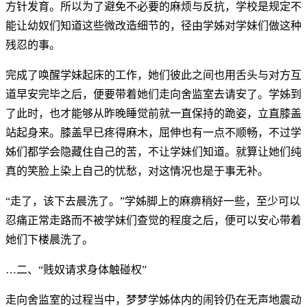
方针发育。所以为了避免不必要的麻烦与反抗，学校是规定不
能让幼奴们知道这些微改造细节的，径由学姊对学妹们做这种
残忍的事。
完成了唤醒学妹起床的工作，她们彼此之间也用舌头与对方互
道早安完毕之后，便要带着她们走向舍监室去请安了。学姊到
了此时，也才能够从昨晚睡觉前就一直保持的跪姿，立直膝盖
站起身来。膝盖早已疼得麻木，屈伸也有一点不顺畅，不过学
姊们都学会隐藏住自己的苦，不让学妹们知道。就算让她们纯
真的笑脸上染上自己的忧愁，对这情况也是于事无补。
“走了，该下去晨洗了。”学姊脚上的麻痹稍好一些，至少可以
忍痛正常走路而不被学妹们查觉的程度之后，便可以安心带着
她们下楼晨洗了。
…二、“贱奴请求身体触碰权”
走向舍监室的过程当中，梦梦学姊体内的闹铃仍在无声地震动