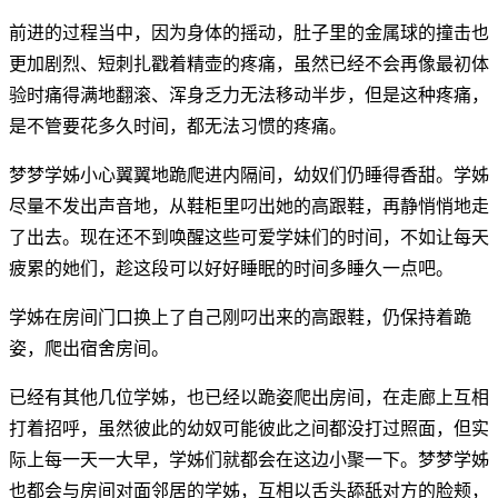
前进的过程当中，因为身体的摇动，肚子里的金属球的撞击也
更加剧烈、短刺扎戳着精壶的疼痛，虽然已经不会再像最初体
验时痛得满地翻滚、浑身乏力无法移动半步，但是这种疼痛，
是不管要花多久时间，都无法习惯的疼痛。
梦梦学姊小心翼翼地跪爬进内隔间，幼奴们仍睡得香甜。学姊
尽量不发出声音地，从鞋柜里叼出她的高跟鞋，再静悄悄地走
了出去。现在还不到唤醒这些可爱学妹们的时间，不如让每天
疲累的她们，趁这段可以好好睡眠的时间多睡久一点吧。
学姊在房间门口换上了自己刚叼出来的高跟鞋，仍保持着跪
姿，爬出宿舍房间。
已经有其他几位学姊，也已经以跪姿爬出房间，在走廊上互相
打着招呼，虽然彼此的幼奴可能彼此之间都没打过照面，但实
际上每一天一大早，学姊们就都会在这边小聚一下。梦梦学姊
也都会与房间对面邻居的学姊，互相以舌头舔舐对方的脸颊，