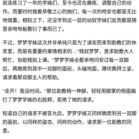
就连练习了一年的学姊们，至今也还在磨练、调整自己的动
作。而要时时揣着恭敬之心的她们，每一次的吻安也都是无比
地慎重，相较之下，还没学到这一层的幼奴学妹们反而都是随
意亲吻地板敷衍了事而已了。
不过，梦梦学姊这次并非单纯只是为了请安而来到助教们的休
息室，而是有重要的事情相求的…“贱奴梦梦，恳求助教大人
帮忙，协助贱奴上课。”梦梦学姊全都亲吻问安过每一双脚
后，再跪爬到其中一双脚的面前，头磕地面，蹲伏跪拜之姿，
请求着那双脚主人的帮助。
“走开！我没时间。”那位助教稍一伸腿，轻轻用脚掌的侧面搧
打了梦梦学姊的右脸颊，拒绝了她的请求。
知道自己的请求不被答允后，梦梦学姊又同样跪爬到另一双脚
的面前，以同样的姿态、同样的动作，请求那一位助教的同
意。