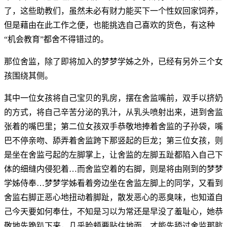
了，这些助教们，虽然未必有财力能买下一个性奴回家饲养，
但是藉由在此工作之便，也能挑选自己喜欢的货色，有这种
“机会教育”都舍不得错过的。
那位舍监，除了即将加入的梦梦学姊之外，已经有另外三个女
孩围绕其侧。
其中一位女孩将自己宝贝的乳房，摆在舍监嘴前，双手以挤奶
的方式，将自己辛苦分泌的乳汁，从乳头喷射出来，进到舍监
张着的嘴巴里；第二位女孩双手恭敬地捧着舍监的子孙袋，嘴
巴不停亲吻、舔弄着舍监跨下那竖起的巨龙；第三位女孩，则
是坐在舍监弓起的左脚掌上，让舍监的左脚五趾都陷入自己下
体的细缝内侵犯着…而舍监空着的右脚，则是将由刚到的梦梦
学姊侍奉…梦梦学姊看着旁边坐在舍监左脚上的同学，又看到
舍监右脚正恶心地扭动着脚趾，散发恶心的恶臭味，也知道自
己今天要如何奉仕，不知是习以为常还是早没了羞耻心，她恭
敬地先跪趴下来，几乎脸颊要贴住地面，才能先舔过舍监那肮