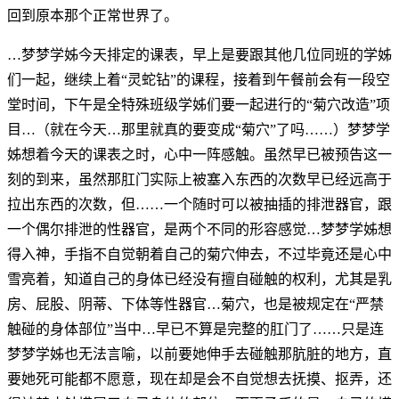
回到原本那个正常世界了。
…梦梦学姊今天排定的课表，早上是要跟其他几位同班的学姊
们一起，继续上着“灵蛇钻”的课程，接着到午餐前会有一段空
堂时间，下午是全特殊班级学姊们要一起进行的“菊穴改造”项
目…（就在今天…那里就真的要变成“菊穴”了吗……）梦梦学
姊想着今天的课表之时，心中一阵感触。虽然早已被预告这一
刻的到来，虽然那肛门实际上被塞入东西的次数早已经远高于
拉出东西的次数，但……一个随时可以被抽插的排泄器官，跟
一个偶尔排泄的性器官，是两个不同的形容感觉…梦梦学姊想
得入神，手指不自觉朝着自己的菊穴伸去，不过毕竟还是心中
雪亮着，知道自己的身体已经没有擅自碰触的权利，尤其是乳
房、屁股、阴蒂、下体等性器官…菊穴，也是被规定在“严禁
触碰的身体部位”当中…早已不算是完整的肛门了……只是连
梦梦学姊也无法言喻，以前要她伸手去碰触那肮脏的地方，直
要她死可能都不愿意，现在却是会不自觉想去抚摸、抠弄，还