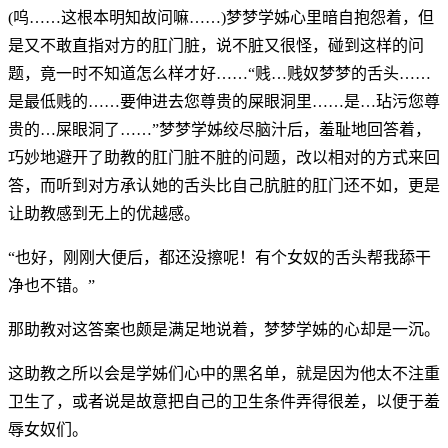
(呜……这根本明知故问嘛……)梦梦学姊心里暗自抱怨着，但
是又不敢直指对方的肛门脏，说不脏又很怪，碰到这样的问
题，竟一时不知道怎么样才好……“贱…贱奴梦梦的舌头……
是最低贱的……要伸进去您尊贵的屎眼洞里……是…玷污您尊
贵的…屎眼洞了……”梦梦学姊绞尽脑汁后，羞耻地回答着，
巧妙地避开了助教的肛门脏不脏的问题，改以相对的方式来回
答，而听到对方承认她的舌头比自己肮脏的肛门还不如，更是
让助教感到无上的优越感。
“也好，刚刚大便后，都还没擦呢！有个女奴的舌头帮我舔干
净也不错。”
那助教对这答案也颇是满足地说着，梦梦学姊的心却是一沉。
这助教之所以会是学姊们心中的黑名单，就是因为他太不注重
卫生了，或者说是故意把自己的卫生条件弄得很差，以便于羞
辱女奴们。