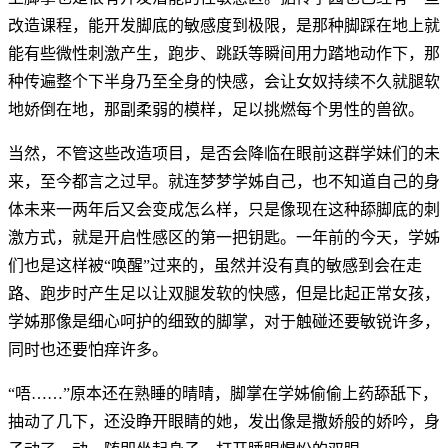
改造课程，能开发脚底的敏感度到极限，是那种脚踩在地上就
能有些微性刺激产生，跑步、跳跃等瞬间用力踏地动作下，那
种传遍整个下半身乃至全身的快感，会让女奴持续不久就腿软
地娇倒在地，那副柔弱的模样，足以挑燃每个男性的兽欲。
当然，不管这些改造项目，是否会降临在眼前这群学妹们的未
来，至今都言之过早。就连梦梦学姊自己，也不知道自己的身
体未来一两年后又会变成怎么样，只是像现在这种舔脚底的刺
激方式，就是开启性感区的第一把钥匙。一年前的今天，学姊
们也是这样被“唤醒”过来的，虽然并没有真的敏感到会在走
路、跑步时产生足以让双腿发软的快感，但是比起正常女孩，
学姊那像是细心呵护的细致的脚掌，对于触碰还要敏锐许多，
同时也还要怕痒许多。
“唔……”原本还在熟睡的晴晴，脚掌在学姊偷偷上药舔舐下，
抽动了几下，还没睁开眼睛的她，发出像是撒娇般的娇吟，身