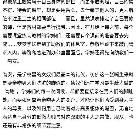
得被禁止触摸属于自己身体的部位…而更矛盾的是，自己的摸
不得，待会的课堂，却是要用舌头，去仕奉其他人的，更为肮
脏不注重卫生的相同部位……而且，虽然课表排定了自己要修
的课，但是教材却要自行携带…因此，在开始上课之前，每个
需要课堂练习教材的学姊们，还需要有个课前的准备要去完
成……梦梦学姊走到了助教们的休息室，恭敬地跪下来敲门请
求入内，等跪爬着进到办公室里面后，学姊还得先向助教们一
一吻安。
吻安，是学校里的女奴们最基本的礼仪，彷佛这一张嘴生来就
是要亲吻男人们肮脏的脚似的。幼奴们还在学习最生疏卑微的
“吻地”，学姊们的每一次问候，却都要直接亲在男人们的脚趾
处。而要如何靠着亲吻男人的脚趾，才能让他们感受到身为主
人的尊贵，以及如何用自己吻着对方高贵躯体的嘴巴，无言地
表达自己身分的低微卑贱与对这双脚的主人之崇敬、服从，也
还是有非常多的细节要注意。