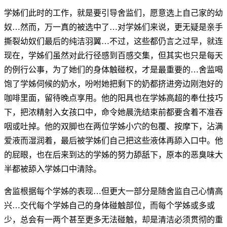
学姊们此时的工作，就是要引导舍监们，愿意选上自己家的幼
奴…然而，万一真的被选中了…对学姊们来说，更无疑是亲手
撕裂幼奴们最后的纯洁羽翼…不过，这些都仍言之过早，就连
现在，学姊们虽然对此行径感到百感交集，但其实也只是每天
的例行公事，为了她们的身体触碰权，才是最重要的…舍监喝
饱了学姊伺候的奶水，吩咐她把剩下的奶都挤进旁边刚泡好的
咖啡里面，留待晚点享用。他的阳具也在学姊高超的奉仕技巧
下，把浓精射入女孩口中，命令她晨洗结束前都要含着不准吞
咽或吐掉。他的双脚也在两位学姊小穴的包覆、按摩下，沾满
爱液而湿润着，最后被学姊们自己把这些液体再舔入口中。他
的屁眼，也在后来到达的学姊的努力舔舐下，原本的恶臭味大
半都被舔入学姊口中清除。
舍监根据每个学姊的表现…但更大一部分是随舍监自己心情高
兴…交代每个学姊自己的身体碰触部位，而每个学姊或多或
少，总会有一两个甚至更多无法碰触，却是清洁必须贯彻的重