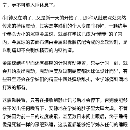
宁，更不可能入睡休息了。
(闹钟又在响了…又是新一天的开始了…)那种从肚皮深处突然
传来的持续震动，其实是学姊们的个人专属“闹钟”，一颗约半
个拳头大小的沉重金属球，就藏在学姊已成为“精壶”的子宫
内，金属球的表面布满由金属跟橡胶搭配合成的柔软短刺，足
以刺痛却不会刺伤精壶的内壁构造。
金属球结构里面还有感应的计时震动装置，只要计时一到，就
会开始发出震动，震动幅度及短刺硬度都因球体设计而异，有
些甚至还会在学姊们的精壶中四处弹跳乱扎，令学姊痛到满地
打滚的都有。
这震动装置，只有在接收到静止讯号后才会停下，否则便能够
在不发出任何噪音下，安静地在学姊的肚子里大肆大虐，不管
学姊因为前一日的过度疲累，甚至数日未阖上眼后，终于睡得
像是死猪一样的深眠熟睡，这装置都能够把学姊从任何的睡眠