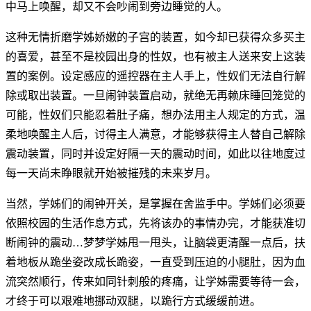
中马上唤醒，却又不会吵闹到旁边睡觉的人。
这种无情折磨学姊娇嫩的子宫的装置，如今却已获得众多买主
的喜爱，甚至不是校园出身的性奴，也有被主人送来安上这装
置的案例。设定感应的遥控器在主人手上，性奴们无法自行解
除或取出装置。一旦闹钟装置启动，就绝无再赖床睡回笼觉的
可能，性奴们只能忍着肚子痛，想办法用主人规定的方式，温
柔地唤醒主人后，讨得主人满意，才能够获得主人替自己解除
震动装置，同时并设定好隔一天的震动时间，如此以往地度过
每一天尚未睁眼就开始被摧残的未来岁月。
当然，学姊们的闹钟开关，是掌握在舍监手中。学姊们必须要
依照校园的生活作息方式，先将该办的事情办完，才能获准切
断闹钟的震动…梦梦学姊甩一甩头，让脑袋更清醒一点后，扶
着地板从跪坐姿改成长跪姿，一直受到压迫的小腿肚，因为血
流突然顺行，传来如同针刺般的疼痛，让学姊需要等待一会，
才终于可以艰难地挪动双腿，以跪行方式缓缓前进。