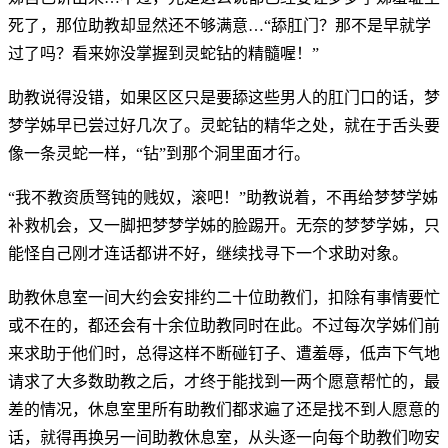
死了，那位助教却显然还不够满意…“舔肛门？那不是早就学
过了吗？看来妳没掌握到灵蛇钻的精髓喔！”
助教说得没错，如果区区只是要舔这些男人的肛门口的话，梦
梦学姊早已尝过好几次了。灵蛇钻的精华之处，就在于舌头要
像一条灵蛇一样，“钻”到那个洞里面才行。
“我不教资质驽钝的贱奴，滚吧！”助教说着，不再给梦梦学姊
补救机会，又一脚把梦梦学姊的脸踢开。无奈的梦梦学姊，只
能怪自己刚才连话都讲不好，继续找寻下一个求助对象。
助教休息室一间大约会安排约二十位助教们，扣除有事情要忙
或不在的，都还会有十余位助教同时在此。不过每次学姊们前
来求助于他们时，总得这样不断碰钉子、遭羞辱，低声下气地
请求了大多数助教之后，才终于能找到一两个愿意帮忙的，最
差的情况，休息室里所有助教们都求遍了还是找不到人愿意的
话，就得再换另一间助教休息室，从头逐一向每个助教们吻安