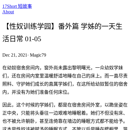
17Short 短故事
About
【性奴训练学园】番外篇 学姊的一天生
活日常 01-05
Dec 21, 2021
·
Magic79
在幼奴宿舍房间内，窗外尚未露出黎明曙光，一众幼奴学妹
们，还在房间内室里温暖舒适地睡在自己的床上。而一直尽责
照料、守护她们成长的直属学姊们，在这所给幼奴暂住的宿舍
内，并没有为她们准备任何床位。
因此，这个时候的学姊们，都是在宿舍房间外室，以跪坐姿在
正中央，只能将头垂往一边艰难地睡眠着。她们不但没有床、
也不被允许躺卧，甚至连倚靠在墙边的睡眠方式都不能给予。
这本是性奴该被赋予的睡眠方式，不管以后是睡在壁橱里、笼