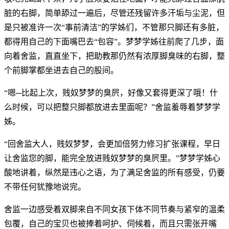
脏的右脚，简单舔过一遍后，尽管还残留许多汗垢与尘泥，但
是只被准许一次“事前清洁”的学姊们，不管那只脚还有多脏，
都得用自己的下面嘴巴去“包容”。梦梦学姊往前爬了几步，面
向着舍监，直直坐下，把助教那仍然有浓厚脚臭味的右脚，整
个前脚掌都坐进去自己的股间。
“嗯─比起上次，贱奴梦梦的臭屄，好像又套得更深了哦！什
么时候，可以把整只脚都放进去里面呢？”舍监羞辱着梦梦学
姊。
“回舍监大人，贱奴梦梦，会更加倍努力修习扩张课程，早日
让舍监您的脚，能完全放进贱奴梦梦的臭屄里。”梦梦学姊心
酸地讲着，纵然是违心之语，为了满足舍监的所有感受，仍要
不带任何犹豫地说完。
舍监一边感受着双脚来自不同女孩下体不同节奏与紧窄的温柔
包覆，自己的宝贝也被捧着呵护、伺候着，而且只需张开嘴