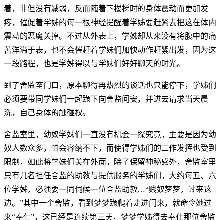
着，非但没有减弱，反而随着下楼梯时的身体震动而更加发
疼，催促着学姊的每一根神经提醒着学姊要赶紧去把这在体内
震动的恶魔关掉。不过从外表上，学姊却从来没有将腹中的痛
苦洋溢于表，也不会催赶着学妹们加快动作赶紧出发，因为这
一段路程，也是学姊得以与学妹们好好聊天的时光。
到了舍监室门口，原本聊得再热烈的谈话也只能停下，学姊们
必须要带同学妹们一起跪下向舍监问安，并进去请求当天晨
洗，自己身体的触碰权。
舍监室里，幼奴学妹们一直没有机会一探究竟，主要是因为幼
奴人数众多，怕会容纳不下，而使得学姊们的工作发挥也受到
限制，如此将学妹们关在外面，除了保留神秘感外，舍监室里
只有几名担任舍监的助教与提供服务的学姊们，大约每五、六
位学姊，必须要一同伺候一位舍监助教…“贱奴梦梦，过来这
边。”其中一个舍监，看到梦梦跪爬着走进门来，就命令她过
来“奉仕”，这已经是连续第三天，梦梦学姊得去奉仕那位舍监