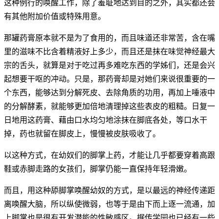
这种例行的唤醒工作，除了羞耻地达到目的之外，其实都还会
有其他附加价值或特殊用意。
那罐药膏原本就不是为了食用的，而且味道还非常苦，含在嘴
里的滋味不比含着精液好上多少，而且还是抹在味觉神经最大
宗的舌头，就算是对于吃过再多难吃东西的学姊们，还是会兴
起想要干呕的冲动。只是，那药膏却是对她们来说很重要的一
个东西，能够达到分解死皮、去除角质的功用，再加上唾液中
的分解酵素，就能够更加倍地清理掉这些表皮的粗糙。日复一
日地用这药膏、藉由口水均匀地涂抹在脚底各处，等口水干
掉，药也就留在脚皮上，慢慢被皮肤吸收了。
以这种方式，在幼奴们的脚掌上药，才能让几乎都要穿着高跟
鞋或赤脚走路的女孩们，脚掌仍能一直保持年轻滑嫩。
而且，用这种舔脚掌唤醒幼奴的方式，是以最远的神经传递距
离唤醒大脑，所以纵使微弱，也等于是由下而上逐一流通，加
上脚掌也是很有开发潜能的性敏感区。据传学园也已经有一些