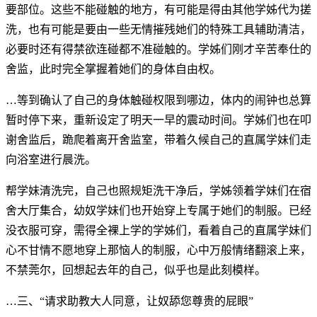
要部位。这些不能碰触的地方，有可能是得由其他学姊代为搓
洗，也有可能是要由一些无情摧残她们的特殊工具辅助清洁，
必要时还有得禁欲连碰都不准碰触的。学姊们刚才辛苦奉仕的
舍监，此时完全掌握着她们的身体自由权。
…等到确认了自己的身体触碰权限到哪边，体内的闹钟也总算
暂时停下来，重新设定了明天一早的震动时间。学姊们也在叩
谢舍监后，跪爬着离开舍监室，带着久候自己的直属学妹们走
向浴室进行晨洗。
帮学妹清洗完，自己也照规矩洗干净后，学姊领着学妹们在宿
舍大厅集合，幼奴学妹们也开始穿上专属于她们的制服。已经
没衣服可穿，需得全裸上学的学姊们，看着自己的直属学妹们
心不甘情不愿地穿上那恼人的制服，心中万般情绪翻滚上来，
不禁莞尔，回想起去年的自己，似乎也是此刻模样。
…三、“请求助教大人同意，让奴舔您尊贵的屁眼”