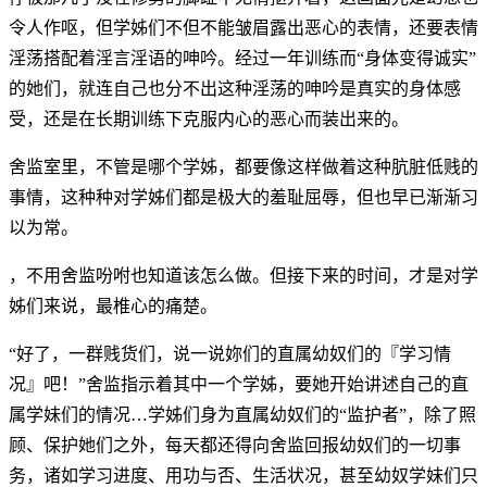
令人作呕，但学姊们不但不能皱眉露出恶心的表情，还要表情
淫荡搭配着淫言淫语的呻吟。经过一年训练而“身体变得诚实”
的她们，就连自己也分不出这种淫荡的呻吟是真实的身体感
受，还是在长期训练下克服内心的恶心而装出来的。
舍监室里，不管是哪个学姊，都要像这样做着这种肮脏低贱的
事情，这种种对学姊们都是极大的羞耻屈辱，但也早已渐渐习
以为常。
，不用舍监吩咐也知道该怎么做。但接下来的时间，才是对学
姊们来说，最椎心的痛楚。
“好了，一群贱货们，说一说妳们的直属幼奴们的『学习情
况』吧！”舍监指示着其中一个学姊，要她开始讲述自己的直
属学妹们的情况…学姊们身为直属幼奴们的“监护者”，除了照
顾、保护她们之外，每天都还得向舍监回报幼奴们的一切事
务，诸如学习进度、用功与否、生活状况，甚至幼奴学妹们只