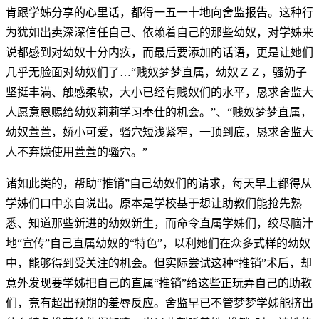
肯跟学姊分享的心里话，都得一五一十地向舍监报告。这种行
为犹如出卖深深信任自己、依赖着自己的那些幼奴，对学姊来
说都感到对幼奴十分内疚，而最后要添加的话语，更是让她们
几乎无脸面对幼奴们了…“贱奴梦梦直属，幼奴ＺＺ，骚奶子
坚挺丰满、触感柔软，大小已经有贱奴们的水平，恳求舍监大
人愿意恩赐给幼奴莉莉学习奉仕的机会。”、“贱奴梦梦直属，
幼奴萱萱，娇小可爱，骚穴短浅紧窄，一顶到底，恳求舍监大
人不弃嫌使用萱萱的骚穴。”
诸如此类的，帮助“推销”自己幼奴们的请求，每天早上都得从
学姊们口中亲自说出。原本是学校基于想让助教们能抢先熟
悉、知道那些新进的幼奴新生，而命令直属学姊们，绞尽脑汁
地“宣传”自己直属幼奴的“特色”，以利她们在众多式样的幼奴
中，能够得到受关注的机会。但实际尝试这种“推销”术后，却
意外发现要学姊把自己的直属“推销”给这些正玩弄自己的助教
们，竟有超出预期的羞辱反应。舍监早已不管梦梦学姊能挤出