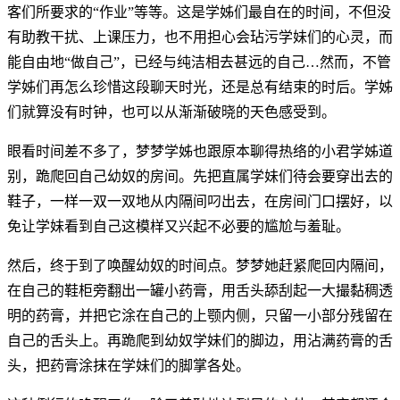
客们所要求的“作业”等等。这是学姊们最自在的时间，不但没
有助教干扰、上课压力，也不用担心会玷污学妹们的心灵，而
能自由地“做自己”，已经与纯洁相去甚远的自己…然而，不管
学姊们再怎么珍惜这段聊天时光，还是总有结束的时后。学姊
们就算没有时钟，也可以从渐渐破晓的天色感受到。
眼看时间差不多了，梦梦学姊也跟原本聊得热络的小君学姊道
别，跪爬回自己幼奴的房间。先把直属学妹们待会要穿出去的
鞋子，一样一双一双地从内隔间叼出去，在房间门口摆好，以
免让学妹看到自己这模样又兴起不必要的尴尬与羞耻。
然后，终于到了唤醒幼奴的时间点。梦梦她赶紧爬回内隔间，
在自己的鞋柜旁翻出一罐小药膏，用舌头舔刮起一大撮黏稠透
明的药膏，并把它涂在自己的上颚内侧，只留一小部分残留在
自己的舌头上。再跪爬到幼奴学妹们的脚边，用沾满药膏的舌
头，把药膏涂抹在学妹们的脚掌各处。