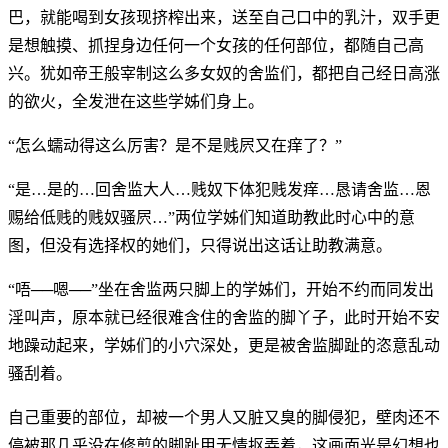
巴，就能喝到女孩现挤榨出来，送至自己口中的乳汁，双手更
是想触摸、抓捏身边任何一个女孩的任何部位，都随自己高
兴。犹如帝王般宰制这么多女奴的舍监们，都把自己经日高涨
的欲火，全发泄在这些学姊们身上。
“怎么蠕动得这么厉害？是不是贱屄又在痒了？”
“是…是的…回舍监大人…贱奴下体犯贱发痒…恳请舍监…恩
赐给低贱的贱奴骚屄…”两位学姊们知道助教此时心中的意
图，但没有选择权的她们，只得说出这话让助教满意。
“唔──嗯──”坐在舍监两只脚上的学姊们，开始不约而同发出
淫叫声，原本就已经很难含住的舍监的脚丫子，此时开始不安
地躁动起来，学姊们的小穴深处，更是被舍监脚趾的恣意乱动
骚刮着。
自己重要的部位，却被一个男人又脏又臭的脚侵犯，壁肉还不
停被那几乎没在修剪的脚趾甲无情抠弄着，这画面光是幻想也