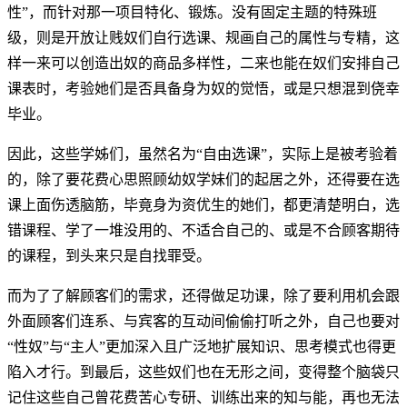
性”，而针对那一项目特化、锻炼。没有固定主题的特殊班
级，则是开放让贱奴们自行选课、规画自己的属性与专精，这
样一来可以创造出奴的商品多样性，二来也能在奴们安排自己
课表时，考验她们是否具备身为奴的觉悟，或是只想混到侥幸
毕业。
因此，这些学姊们，虽然名为“自由选课”，实际上是被考验着
的，除了要花费心思照顾幼奴学妹们的起居之外，还得要在选
课上面伤透脑筋，毕竟身为资优生的她们，都更清楚明白，选
错课程、学了一堆没用的、不适合自己的、或是不合顾客期待
的课程，到头来只是自找罪受。
而为了了解顾客们的需求，还得做足功课，除了要利用机会跟
外面顾客们连系、与宾客的互动间偷偷打听之外，自己也要对
“性奴”与“主人”更加深入且广泛地扩展知识、思考模式也得更
陷入才行。到最后，这些奴们也在无形之间，变得整个脑袋只
记住这些自己曾花费苦心专研、训练出来的知与能，再也无法