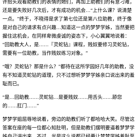
许抬头观看助教们的表情的她们，再加上助教们的有意刁难，
还是要失败好几次后，才有成功的机会…“上什么课？说清楚
一点。”终于，不晓得是求了第七位还是第八位助教，终于像
是对自己的请求有点兴趣…知道这一点的梦梦学姊，当然要把
握住这机会，在同样卑微虔诚的姿态下，小心翼翼地说着：
“回助教大人，是……『灵蛇钻』课程，贱奴要修习灵蛇钻，
需要有一位助教，当作贱奴练习对象。”
“哦？灵蛇钻？那是什么？”都待在这所学园好几年的助教，没
有不知道灵蛇钻的道理，只不过想听梦梦学姊亲口说出来的羞
耻而已。
“是…回助教……灵蛇钻…是要贱奴……用舌头……舔您
的……肛门……”
梦梦学姐屈辱地说着，旁边的助教们听了都哈哈大笑。尽管这
答案在座的每一位都心知肚明，但是助教们摆明要逼着梦梦学
姊自己讲出来…不过，光是这么说都已经要让梦梦学姊羞耻至