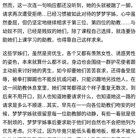
然而，这一次连一句响应都还没听到，她的头就被踹了一脚，
请求再次遭受拒绝…已经习惯被如此对待的梦梦学姊，心中虽
然委屈，但仍坚定地继续相求于第三位、第四位的助教……与
幼奴不同，已经是贱奴的她们，除了课程自己选择，就连要协
助她们上课学习的助教，也得靠自己这样求来。
这些学姊们，虽然是资优生，各个又都有羡煞女性、诱惑男性
的姿色，本来就算什么都不说，身边也会围绕一群护花使者跟
主动前来讨好她的男生，如今却要她们苦苦哀求，还得备受屈
辱，被拳打脚踢也不能反抗或闪避，只能识趣地另找他人，在
这一间助教休息室里，她们常常都得这个样子重复无数次，到
后来不用开口，别人也知道她要请求什么，也知道她这一路的
请求是多么不顺遂…其实，早先在一一向各位助教们吻安的时
候，梦梦学姊就很留意每一位助教脚的动静，有些一看就是很
不耐烦的，梦梦学姊事后要求助于他们时自然也不会把他列为
优先考虑。只不过，因为毕竟只能低头看着地板，根本不被允