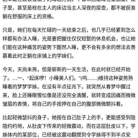
子里，甚至是栓在主人的床边当主人深夜的尿壶，都不被获准
躺在舒服的床上的资格。
只是，她们在每天忙碌的一天结束之后，也几乎已经累到怎么
样都有办法入睡，光是要把握住仅仅短暂的休息机会，也让她
们能在这种痛苦的姿势下酣然入睡，更不会有多余的想法去羡
慕着此时正躺在床铺上的学妹们。
今天，天尚未亮，但是崭新的一天生活，在此时就已经开始
了。…一、“起床啰！小睡美人们。”(呜……)维持这种姿势熟
睡着的梦梦学姊，在没有半点征兆下，就突然从春梦中醒过
来，脸上还睡眼惺忪像是还没完全清醒，就转变成因痛而微微
皱眉的表情，将自己的手按押在自己的腹部微微颤抖着。
比起轻微瑟抖的身子，她按在自己肚子上的手，更能感受到隐
隐约约地，从肚皮下传来的轻微震动，而在这层肚皮以下，学
姊体内的某部位，已经被这震动翻搅到令学姊得不到半点安