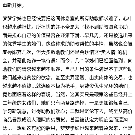
重新开始。
梦梦学姊也已经快要把这间休息室的所有助教都求遍了，心中
也越来越担忧。所担忧的并不全是为了找不到助教愿意协助，
而是担心自己的价值是否在逐渐下滑…早几周，还是被选出来
的优秀学生的她们，像这种求助助教帮忙的事情，虽然也会被
羞辱鄙弃几次，但大多数助教们还是会珍惜这“卖人情”的机
会，并藉此敲诈一笔待遇；而今，几个学姊们已经面临到，向
助教们的请求越来越不顺遂，自己开出的条件满足不了这些助
教们越来越贪婪的欲念，甚至卖弄淫贱、出卖肉体的交易，也
越来越不值钱…就连原本极为抢手，身戴资优生光环的她们，
竟也面临着这样的窘境。当然，这其实只是鞭策这些已经升上
二年级的女孩们，她们只有两条路选择，一是更加锻炼自己、
学习新玩意，讨得助教们欢心；二就是沉沦下去，终至从高价
商品暴跌成没人理睬的劣质货，甚至被认定为瑕疵品而遭淘
汰…一想到这可能的后果，梦梦学姊也越来越着急起来，但是