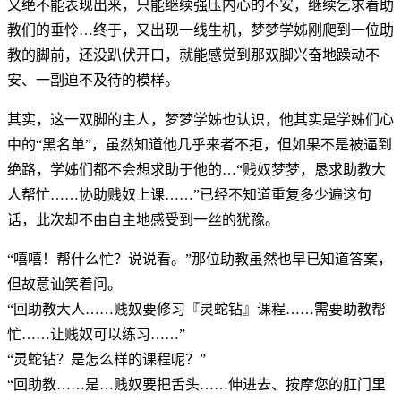
又绝不能表现出来，只能继续强压内心的不安，继续乞求着助
教们的垂怜…终于，又出现一线生机，梦梦学姊刚爬到一位助
教的脚前，还没趴伏开口，就能感觉到那双脚兴奋地躁动不
安、一副迫不及待的模样。
其实，这一双脚的主人，梦梦学姊也认识，他其实是学姊们心
中的“黑名单”，虽然知道他几乎来者不拒，但如果不是被逼到
绝路，学姊们都不会想求助于他的…“贱奴梦梦，恳求助教大
人帮忙……协助贱奴上课……”已经不知道重复多少遍这句
话，此次却不由自主地感受到一丝的犹豫。
“嘻嘻！帮什么忙？说说看。”那位助教虽然也早已知道答案，
但故意讪笑着问。
“回助教大人……贱奴要修习『灵蛇钻』课程……需要助教帮
忙……让贱奴可以练习……”
“灵蛇钻？是怎么样的课程呢？”
“回助教……是…贱奴要把舌头……伸进去、按摩您的肛门里