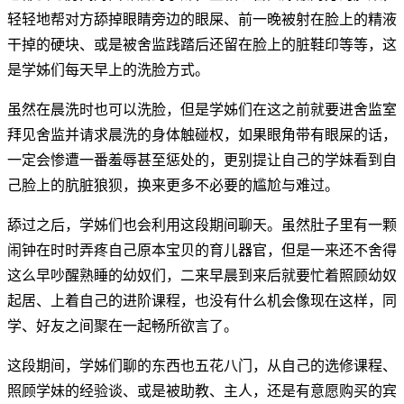
轻轻地帮对方舔掉眼睛旁边的眼屎、前一晚被射在脸上的精液
干掉的硬块、或是被舍监践踏后还留在脸上的脏鞋印等等，这
是学姊们每天早上的洗脸方式。
虽然在晨洗时也可以洗脸，但是学姊们在这之前就要进舍监室
拜见舍监并请求晨洗的身体触碰权，如果眼角带有眼屎的话，
一定会惨遭一番羞辱甚至惩处的，更别提让自己的学妹看到自
己脸上的肮脏狼狈，换来更多不必要的尴尬与难过。
舔过之后，学姊们也会利用这段期间聊天。虽然肚子里有一颗
闹钟在时时弄疼自己原本宝贝的育儿器官，但是一来还不舍得
这么早吵醒熟睡的幼奴们，二来早晨到来后就要忙着照顾幼奴
起居、上着自己的进阶课程，也没有什么机会像现在这样，同
学、好友之间聚在一起畅所欲言了。
这段期间，学姊们聊的东西也五花八门，从自己的选修课程、
照顾学妹的经验谈、或是被助教、主人，还是有意愿购买的宾