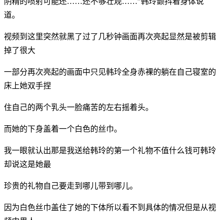
阴精的喷射可能还……还不够壮观……”韩玲颤抖着身体说
道。
视频到这里突然就黑了过了几秒钟画面再次亮起显然是被剪辑
掉了很大
一部分再次亮起的画面中只见韩玲全身赤裸的躺在自己寝室的
床上她双手捏
住自己的两个乳头一脸痛苦的左右摇着头。
而她的下身盖着一个白色的丝巾。
我一眼就认出那是我送给韩玲的第一个礼物不值什么钱可韩玲
却说这是她最
珍贵的礼物自己要走到哪儿带到哪儿。
因为白色丝巾盖住了她的下体所以看不到具体的情况但是从视