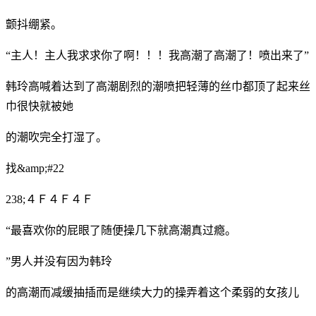
颤抖绷紧。
“主人！主人我求求你了啊！！！我高潮了高潮了！喷出来了”
韩玲高喊着达到了高潮剧烈的潮喷把轻薄的丝巾都顶了起来丝
巾很快就被她
的潮吹完全打湿了。
找&amp;#22
238;４Ｆ４Ｆ４Ｆ
“最喜欢你的屁眼了随便操几下就高潮真过瘾。
”男人并没有因为韩玲
的高潮而减缓抽插而是继续大力的操弄着这个柔弱的女孩儿