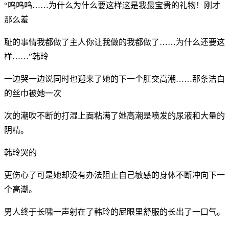
“呜呜呜……为什么为什么要这样这是我最宝贵的礼物！刚才
那么羞
耻的事情我都做了主人你让我做的我都做了……为什么还要这
样……”韩玲
一边哭一边说同时也迎来了她的下一个肛交高潮……那条洁白
的丝巾被她一次
次的潮吹不断的打湿上面粘满了她高潮是喷发的尿液和大量的
阴精。
韩玲哭的
更伤心了可是她却没有办法阻止自己敏感的身体不断冲向下一
个高潮。
男人终于长啸一声射在了韩玲的屁眼里舒服的长出了一口气。