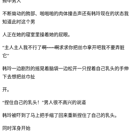
频中男人
不断耸动的胯部、啪啪啪的肉体撞击声还有韩玲现在的状态我
知道此时这个男
人正在她的寝室里操着她的屁眼。
“主人主人我不行了
啊~~~啊
求求你把丝巾拿开吧我不要弄脏
它”
韩玲一边剧烈的摇晃着脑袋一边松开一只捏着自己乳头的手伸
下去想把丝巾扯
开。
“捏住自己的乳头！”男人很不高兴的说道
韩玲被吓到了马上把手缩了回来重新捏住了自己的乳头。
同时浑身开始