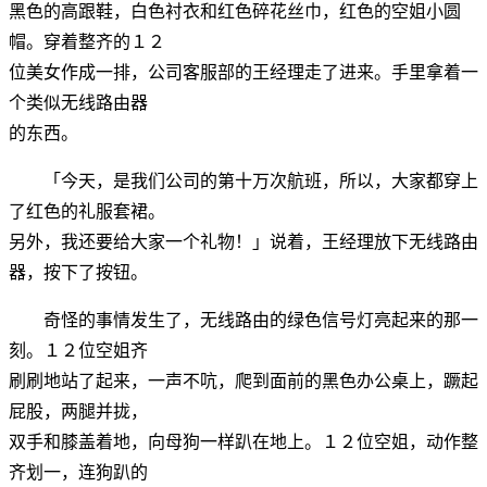
黑色的高跟鞋，白色衬衣和红色碎花丝巾，红色的空姐小圆
帽。穿着整齐的１２
位美女作成一排，公司客服部的王经理走了进来。手里拿着一
个类似无线路由器
的东西。
「今天，是我们公司的第十万次航班，所以，大家都穿上
了红色的礼服套裙。
另外，我还要给大家一个礼物！」说着，王经理放下无线路由
器，按下了按钮。
奇怪的事情发生了，无线路由的绿色信号灯亮起来的那一
刻。１２位空姐齐
刷刷地站了起来，一声不吭，爬到面前的黑色办公桌上，蹶起
屁股，两腿并拢，
双手和膝盖着地，向母狗一样趴在地上。１２位空姐，动作整
齐划一，连狗趴的