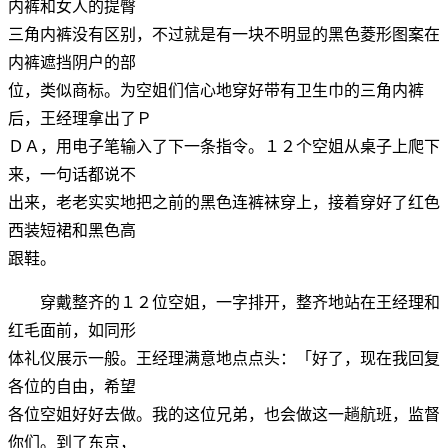
内裤和女人的提臀
三角内裤没有区别，不过就是有一块不明显的黑色菱形图案在
内裤遮挡阴户的部
位，类似商标。为空姐们信心地穿好带有卫生巾的三角内裤
后，王经理拿出了Ｐ
ＤＡ，用电子笔输入了下一条指令。１２个空姐从桌子上爬下
来，一句话都说不
出来，老老实实地把之前的黑色连裤袜穿上，接着穿好了红色
西装短裙和黑色高
跟鞋。
穿戴整齐的１２位空姐，一字排开，整齐地站在王经理和
红毛面前，如同形
体礼仪展示一般。王经理满意地点点头：「好了，现在我回复
各位的自由，希望
各位空姐好好去做。我的这位兄弟，也会做这一趟航班，监督
你们。到了东京，