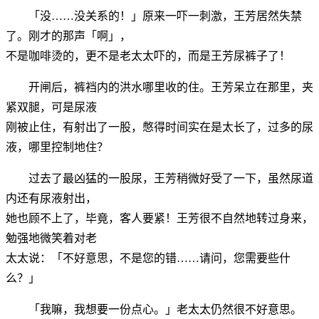
「没……没关系的！」原来一吓一刺激，王芳居然失禁
了。刚才的那声「啊」，
不是咖啡烫的，更不是老太太吓的，而是王芳尿裤子了！
开闸后，裤裆内的洪水哪里收的住。王芳呆立在那里，夹
紧双腿，可是尿液
刚被止住，有射出了一股，憋得时间实在是太长了，过多的尿
液，哪里控制地住？
过去了最凶猛的一股尿，王芳稍微好受了一下，虽然尿道
内还有尿液射出，
她也顾不上了，毕竟，客人要紧！王芳很不自然地转过身来，
勉强地微笑着对老
太太说：「不好意思，不是您的错……请问，您需要些什
么？」
「我嘛，我想要一份点心。」老太太仍然很不好意思。