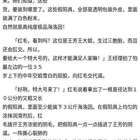
来。她们知道，这些
货，要装到哪里了。这些假阳具，全部是透明包装外皮，里面
装满了白色粉末，
自然就是高纯度极品海洛因！
「红毛，看到吗？这位是王芳王大姐，生过三胞胎，而且
还会肛交。所以，
要给大一个特大号的，这样才能满足人家嘛！」王经理拍了怕
最左边的一位３５
岁上下的中年空姐雪白的屁股，向红毛交代道。
「好咧，特大号来了！」红毛说着拿出了一根直径达到１
０公分的又粗又长
的假阳具，里面至少能装下３公斤海洛因。在假阳具上均匀的
涂抹润滑剂后，红
毛拨开王芳浓密的阴毛，把假阳具一点一点插进了王芳的阴
道。一阵撕心裂肺的