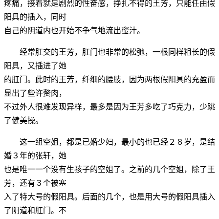
疼痛，接着就是剧烈的性奋感，挣扎不得的王芳，只能任由假
阳具的插入，同时
自己的阴道内也开始不争气地流出蜜汁。
经常肛交的王芳，肛门也非常的松弛，一根同样粗长的假
阳具，又插进了她
的肛门。此时的王芳，纤细的腰肢，因为两根假阳具的充盈而
显出了些许赘肉，
不过外人很难发现异样，最多是因为王芳多吃了巧克力，少跳
了健美操。
这一组空姐，都是已婚少妇，最小的也已经２８岁，是结
婚３年的张轩，她
也是唯一一个没有生孩子的空姐了。之前的几个空姐，除了王
芳，还有３个被塞
入了特大号的假阳具。后面的几个，也是用大号的假阳具插入
了阴道和肛门。不