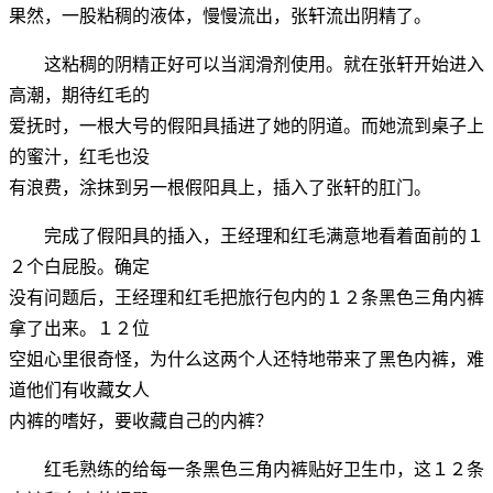
果然，一股粘稠的液体，慢慢流出，张轩流出阴精了。
这粘稠的阴精正好可以当润滑剂使用。就在张轩开始进入
高潮，期待红毛的
爱抚时，一根大号的假阳具插进了她的阴道。而她流到桌子上
的蜜汁，红毛也没
有浪费，涂抹到另一根假阳具上，插入了张轩的肛门。
完成了假阳具的插入，王经理和红毛满意地看着面前的１
２个白屁股。确定
没有问题后，王经理和红毛把旅行包内的１２条黑色三角内裤
拿了出来。１２位
空姐心里很奇怪，为什么这两个人还特地带来了黑色内裤，难
道他们有收藏女人
内裤的嗜好，要收藏自己的内裤？
红毛熟练的给每一条黑色三角内裤贴好卫生巾，这１２条