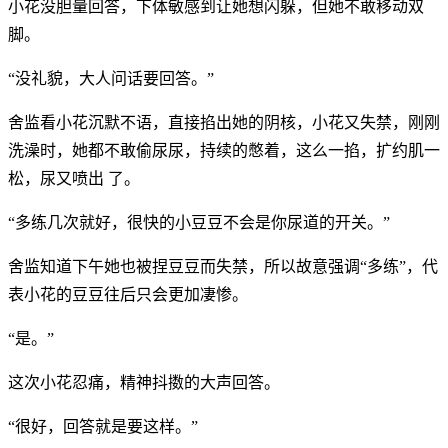
小花没胆量回答，下体敏感到让她想闪躲，但她不敢移动双
脚。
“没礼貌，大人问话要回答。”
舍监看小花沉默不语，直接掐出她的阴核，小花又失禁，刚刚
洗澡时，她都不敢偷尿尿，持续的憋着，这么一掐，扩约肌一
松，尿又喷出 了。
“多练几次就好，很快的小豆豆不会是你尿道的开关。”
舍监知道下午她也被捏豆豆而失禁，所以故意强调“多练”，代
表小花的豆豆往后只会更加凄惨。
“是。”
这次小花忍痛，精神抖擞的大声回答。
“很好，回答就是要这样。”