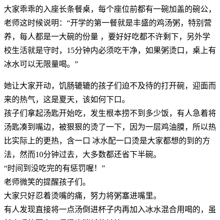
大家乖乖的入座长条餐桌，每个座位前都有一碗加盖的碗公，
老师这时候说明：“开学的第一餐就是丰盛的鸡汤粥，特别营
养，每人都是一大碗的份量 ，要好好吃都不许剩下，另外学
校生活就是守时，15分钟内必须吃干净，如果粥烫口，桌上有
冰水可以无限量喝。”
她让大家开动，饥肠辘辘的孩子们迫不及待的打开碗，迎面而
来的热气，这是夏天，该如何下口。
孩子们拿起汤匙开始吃，发生根本捞不到多少饭，有人急着将
汤匙凑到嘴边，被狠狠的烫了一下，因为一层鸡油膜，所以热
比实际上的更热，含一口 冰水配一口烫是大家都想的到的方
法，然而10分钟过去，大多数都还省下半碗。
“时间到没吃完的有惩罚喔！”
老师微笑的提醒孩子们。
大家只好忍着烫嘴的痛，努力将粥塞进嘴里。
有人发现直接将一点汤倒进杯子内再加入冰水混合用喝的，虽