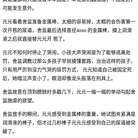
可能发生意外。
元元看着舍监准备金属棒，太细的容易掉，太粗的会伤害第一
次开苞的尿道，舍监最后选择直径4mm 的金属棒，摸上润滑
液之后就直接替元元开 苞了。
元元不知何时停止了哭闹，小孩大声哭闹是为了能够逃离处
罚，舍监调教过那么多孩子早就摸懂套路，治治这样的孩子，
只有用严厉到没力气哭的惩罚方式， 元元知道自己被固定死
后，她啜泣声变小了，眼泪却像龙头般落在刑具上。
舍监故意在顶到膀胱时多戳几下，元元一缩一缩的举动勾起舍
监施虐的欲望。
舍监放手的瞬间，元元感受到金属棒的重量，她试图夹紧满是
润滑液的棒子，但才过几秒棒子元元元感受到自己的尿道被突
破了。