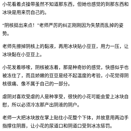
小花看着贞操带虽然不知道那东西，但她也感觉的到那东西和
冰块是用来罚自己的。
“阴核挺出来点！”老师严厉的纠正刚刚因为失禁而乱掉的姿
势。
老师先擦掉阴核上的黏液，再用冰块贴小豆豆，用力一压，让
冰块黏在小豆豆上。
小花发着哆嗦，阴核被冻着，那是种奇妙的感觉，快感似乎也
被冻住了，而且娇嫩的豆豆是经不起温度的考验，小花觉得阴
核很痛、像不属于自己的一部分。
虐阴对喜欢受虐的人是种享受，很快的小花可能会爱上冰块自
慰，所以必须冷冻那产出阴液的阴户。
老师一大把冰块放在掌上贴住小花整个下体，并故意用两边手
指撑住阴唇，让小花的尿道口和阴道口受到冰冻惩罚。