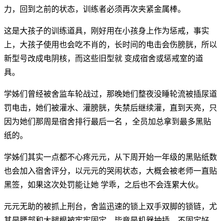
力，回到之前的状态，训练者必须再次夹紧金属棒。
这是大孩子的训练道具，刚好用在小孩身上作为惩戒，事实
上，大孩子使用也会吃不肖的，长时间的电击会伤膀胱，所以
新型号改成电阴核，而这些旧型就 变成宿舍或惩戒室的道
具。
学姊们曾经被舍监车轮战过，那晚她们整夜没睡轮流被插尿道
罚电击，她们被灌水、灌膀胱，失禁后继续灌，直到天亮，只
因为她们那周是宿舍排行最后一名 ，全员加总拿到最多黑贴
纸的。
学姊们其实一点都不心疼元元，从下周开始一年级的黑贴纸数
也会加入宿舍评分，以元元的哭闹状态，大概会被老师一直贴
黑签，如果这次处罚能让她 学乖，之后也不会连累大伙。
元元无助的被抓上刑台，舍监迅速的锁上双手双脚的锁链，尤
其是腰部和大腿根被牢牢固定，毕竟是机器抽插，不固定好，