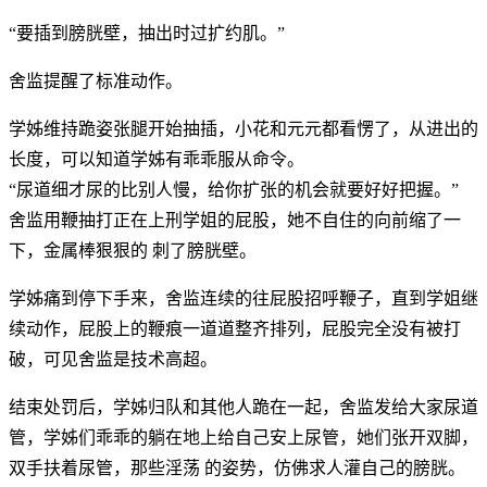
“要插到膀胱壁，抽出时过扩约肌。”
舍监提醒了标准动作。
学姊维持跪姿张腿开始抽插，小花和元元都看愣了，从进出的
长度，可以知道学姊有乖乖服从命令。
“尿道细才尿的比别人慢，给你扩张的机会就要好好把握。”
舍监用鞭抽打正在上刑学姐的屁股，她不自住的向前缩了一
下，金属棒狠狠的 刺了膀胱壁。
学姊痛到停下手来，舍监连续的往屁股招呼鞭子，直到学姐继
续动作，屁股上的鞭痕一道道整齐排列，屁股完全没有被打
破，可见舍监是技术高超。
结束处罚后，学姊归队和其他人跪在一起，舍监发给大家尿道
管，学姊们乖乖的躺在地上给自己安上尿管，她们张开双脚，
双手扶着尿管，那些淫荡 的姿势，仿佛求人灌自己的膀胱。