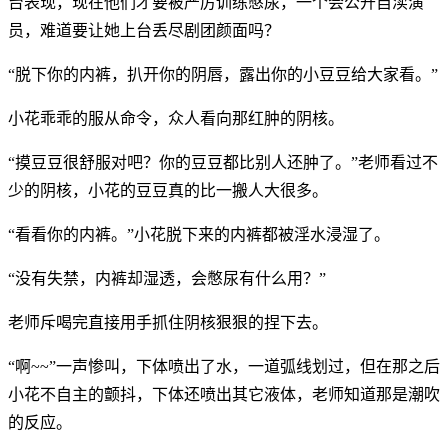
台表现，现在他们才要被严厉训练憋尿，一个会公开自渎演
员，难道要让她上台丢尽剧团颜面吗？
“脱下你的内裤，扒开你的阴唇，露出你的小豆豆给大家看。”
小花乖乖的服从命令，众人看向那红肿的阴核。
“摸豆豆很舒服对吧？你的豆豆都比别人还肿了。”老师看过不
少的阴核，小花的豆豆真的比一搬人大很多。
“看看你的内裤。”小花脱下来的内裤都被淫水浸湿了。
“没有失禁，内裤却湿透，会憋尿有什么用？”
老师斥喝完直接用手抓住阴核狠狠的捏下去。
“啊~~”一声惨叫，下体喷出了水，一道弧线划过，但在那之后
小花不自主的颤抖，下体还喷出其它液体，老师知道那是潮吹
的反应。