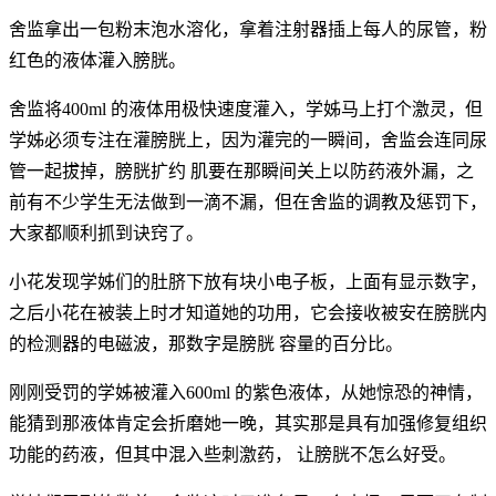
舍监拿出一包粉末泡水溶化，拿着注射器插上每人的尿管，粉
红色的液体灌入膀胱。
舍监将400ml 的液体用极快速度灌入，学姊马上打个激灵，但
学姊必须专注在灌膀胱上，因为灌完的一瞬间，舍监会连同尿
管一起拔掉，膀胱扩约 肌要在那瞬间关上以防药液外漏，之
前有不少学生无法做到一滴不漏，但在舍监的调教及惩罚下，
大家都顺利抓到诀窍了。
小花发现学姊们的肚脐下放有块小电子板，上面有显示数字，
之后小花在被装上时才知道她的功用，它会接收被安在膀胱内
的检测器的电磁波，那数字是膀胱 容量的百分比。
刚刚受罚的学姊被灌入600ml 的紫色液体，从她惊恐的神情，
能猜到那液体肯定会折磨她一晚，其实那是具有加强修复组织
功能的药液，但其中混入些刺激药， 让膀胱不怎么好受。