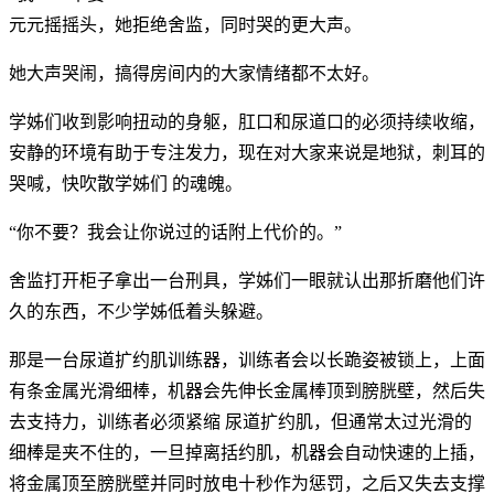
元元摇摇头，她拒绝舍监，同时哭的更大声。
她大声哭闹，搞得房间内的大家情绪都不太好。
学姊们收到影响扭动的身躯，肛口和尿道口的必须持续收缩，
安静的环境有助于专注发力，现在对大家来说是地狱，刺耳的
哭喊，快吹散学姊们 的魂魄。
“你不要？我会让你说过的话附上代价的。”
舍监打开柜子拿出一台刑具，学姊们一眼就认出那折磨他们许
久的东西，不少学姊低着头躲避。
那是一台尿道扩约肌训练器，训练者会以长跪姿被锁上，上面
有条金属光滑细棒，机器会先伸长金属棒顶到膀胱壁，然后失
去支持力，训练者必须紧缩 尿道扩约肌，但通常太过光滑的
细棒是夹不住的，一旦掉离括约肌，机器会自动快速的上插，
将金属顶至膀胱壁并同时放电十秒作为惩罚，之后又失去支撑