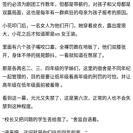
签约必须为剧团工作数年，但都是带薪约，对孩子和父母都是
双赢局面，这也是每年有一群疯狂的母亲为孩子报考的原因。
小花叩门后，一名女人为他们开门，她穿着皮衣，露出度很
大，小花之后才知道那是sm 女王装。
里面有六个孩子嘴咬口塞，全裸罚跪在地板了，他们双膝张
开，身体不停的摇晃颤抖，一看就知道在憋尿了。
那是各两名二、三、四年级的学姊们，这里的宿舍是不同年纪
一起管理的，目的是要让低年级看高年级的刑罚的可怕，并让
高年级在低年级面前被羞辱 。
看到这一幕，元元又失禁了，这是第六次，正常的人也不会失
禁到这种程度。
“校长又把问题的学生丢给我了。”舍监自语着。
“进来吧，这间就是你们往后四年的家。”