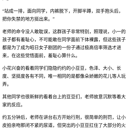
“站成一排，面向同学，内裤脱下，开脚半蹲，双手抱头后，
把你失禁的地方挺出来。”
老师的命令没人敢耽误，这群孩子非常特别，照理说，小一的
孩子都有羞耻心，不可能敢在同学面前下体裸露，但这些孩子
都是为了成为昭日女子剧团的一份子通过极高倍率筛选才进
来，在这些觉悟面前，羞耻心算什么。
小花兴奋的看着同学们隐隐约约的小豆豆，色泽、大小、长
度、坚挺度各有不同，唯一相同的是都像朵娇嫩的花儿等人玩
弄。
其他同学也很新鲜的看着台上的豆豆们，老师故意沉默等着大
家的反应。
约五分钟后，老师在讲台右方开始行刑，很简单的刑罚，让小
皮拍亲吻那闭不紧的尿道，但突出的小豆豆扛住了大部分的火