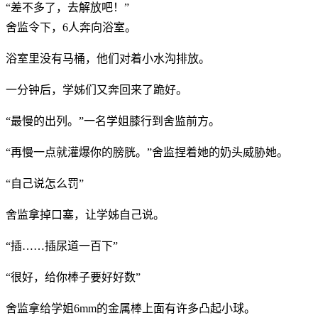
“差不多了，去解放吧！”
舍监令下，6人奔向浴室。
浴室里没有马桶，他们对着小水沟排放。
一分钟后，学姊们又奔回来了跪好。
“最慢的出列。”一名学姐膝行到舍监前方。
“再慢一点就灌爆你的膀胱。”舍监捏着她的奶头威胁她。
“自己说怎么罚”
舍监拿掉口塞，让学姊自己说。
“插……插尿道一百下”
“很好，给你棒子要好好数”
舍监拿给学姐6mm的金属棒上面有许多凸起小球。