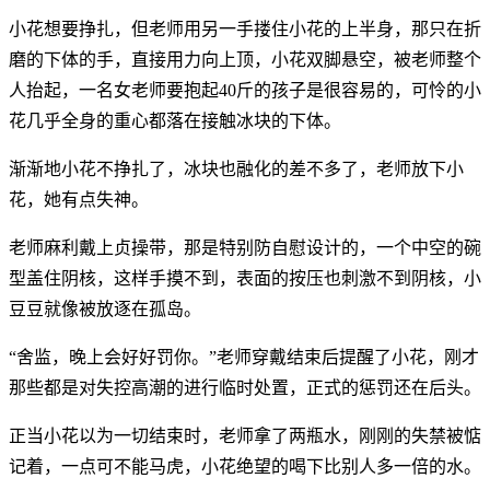
小花想要挣扎，但老师用另一手搂住小花的上半身，那只在折
磨的下体的手，直接用力向上顶，小花双脚悬空，被老师整个
人抬起，一名女老师要抱起40斤的孩子是很容易的，可怜的小
花几乎全身的重心都落在接触冰块的下体。
渐渐地小花不挣扎了，冰块也融化的差不多了，老师放下小
花，她有点失神。
老师麻利戴上贞操带，那是特别防自慰设计的，一个中空的碗
型盖住阴核，这样手摸不到，表面的按压也刺激不到阴核，小
豆豆就像被放逐在孤岛。
“舍监，晚上会好好罚你。”老师穿戴结束后提醒了小花，刚才
那些都是对失控高潮的进行临时处置，正式的惩罚还在后头。
正当小花以为一切结束时，老师拿了两瓶水，刚刚的失禁被惦
记着，一点可不能马虎，小花绝望的喝下比别人多一倍的水。