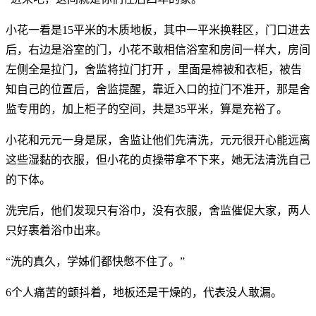
小花一看是15平米的木质地板，其中一平米换鞋区，门口进去
后，右边是浴室的门，小花不敢相信浴室和房间一样大，房间
左侧全是拉门，舍监将拉门打开 ，里面是棉被和衣柜，被告
知自己的位置后，舍监提醒，靠近入口的拉门不准开，那是舍
监专用的，加上柜子的空间，共是35平米，算是充裕了。
小花和元元一身是尿，舍监让他们先清洗，元元很开心能远离
这些湿黏的衣服，但小花的贞操带拿不下来，她无法清洗自己
的下体。
洗完后，他们发现只有浴巾，没有衣服，舍监催促大家，两人
只好裹着浴巾出来。
“洗的真久，学姊们都快憋不住了。”
6个人痛苦的颤抖着，地板还是干燥的，代表没人敢漏。