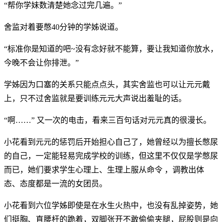
“帮你学妹数清楚她念过完几遍。”
舍监对着要憋40分钟的学姊说道。
“标准你是知道的吧~没有念好就不能算，要让我知道你放水，
今晚不会让你排泄。”
学姊因为口塞的关系只能点点头，其实舍监也可以让元元戴
上，只不过舍监就是要训练元元大声说出羞耻的话。
“啊……” 又一次的电击，看来三百句话对元元真的很漫长。
小花看到元元的惩罚后开始担心自己了，她曾经以为擅长憋尿
的自己，一定能轻易完成学校的训练，但这里不仅仅是学憋尿
而已，她们要求学生心理上、生理上服从命令 ，调教出体
态、态度都是一流的女团员。
小花看到六位学姊即使是在水生火热中，也没有乱掉姿势，她
们挺胸、直腰杆的跪着，双脚张开不敢偷偷夹腿，屁股则是向