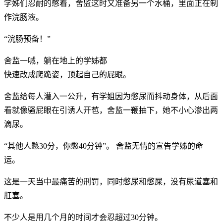
学姊们忍耐的憋着，舍监这时又准备另一个水桶，里面正在制
作浣肠液。
“浣肠预备！”
舍监一喊，躺在地上的学姊都
快速改成爬跪姿，顶起自己的屁眼。
舍监给每人灌入一公升，有学姐因为憋尿而抖动身体，从后面
看就像骚屁眼在引诱人开苞，舍监一鞭抽下，她不小心渗出两
滴尿。
“其他人憋30分，你憋40分钟”。 舍监无情的宣告学姊的命
运。
这是一天当中最痛苦的刑罚，同时憋尿和憋屎，没有尿道塞和
肛塞。
不少人是用几个月的时间才会忍超过30分钟。