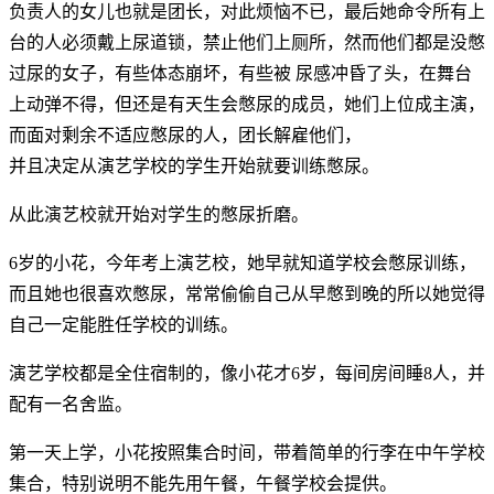
负责人的女儿也就是团长，对此烦恼不已，最后她命令所有上
台的人必须戴上尿道锁，禁止他们上厕所，然而他们都是没憋
过尿的女子，有些体态崩坏，有些被 尿感冲昏了头，在舞台
上动弹不得，但还是有天生会憋尿的成员，她们上位成主演，
而面对剩余不适应憋尿的人，团长解雇他们，
并且决定从演艺学校的学生开始就要训练憋尿。
从此演艺校就开始对学生的憋尿折磨。
6岁的小花，今年考上演艺校，她早就知道学校会憋尿训练，
而且她也很喜欢憋尿，常常偷偷自己从早憋到晚的所以她觉得
自己一定能胜任学校的训练。
演艺学校都是全住宿制的，像小花才6岁，每间房间睡8人，并
配有一名舍监。
第一天上学，小花按照集合时间，带着简单的行李在中午学校
集合，特别说明不能先用午餐，午餐学校会提供。