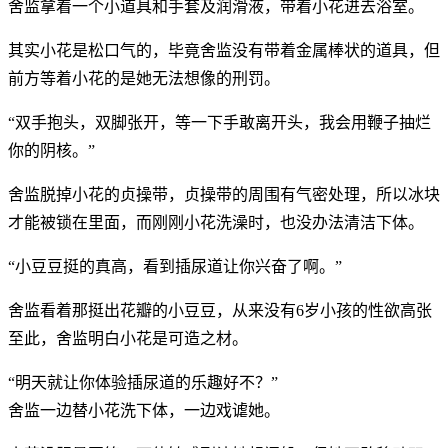
舍监拿着一个小道具和手套及润滑液，带着小花进去浴室。
其实小花是松口气的，毕竟舍监没有带着金属棒状的道具，但
前方等着小花的是她无法想像的刑罚。
“双手抱头，双脚张开，等一下手敢离开头，我会用鞭子抽烂
你的阴核。”
舍监脱掉小花的贞操带，贞操带的周围有气密处理，所以冰块
才能被锁在里面，而刚刚小花洗澡时，也没办法清洁下体。
“小豆豆挺的真高，看到插尿道让你兴奋了啊。”
舍监看着那挺出花瓣的小豆豆，从来没有6岁小孩的性欲高张
至此，舍监明白小花是可造之材。
“明天就让你体验插尿道的乐趣好不？”
舍监一边替小花洗下体，一边戏谑她。