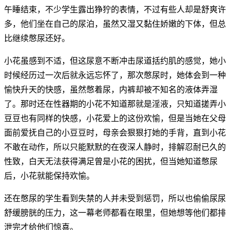
午睡结束，不少学生露出狰狞的表情，不过有些人却是舒爽许
多，他们坐在自己的尿泊，虽然又湿又黏住娇嫩的下体，但总
比继续憋尿还好。
小花虽感到不适，但这尿意不断冲击尿道括约肌的感觉，她小
时候经历过一次后就永远忘怀了，那次憋尿时，她体会到一种
愉快升天的快感，虽然憋着尿，内裤却被不知名的液体弄湿
了。那时还在性器期的小花不知道那就是淫液，只知道搓弄小
豆豆也有同样的快感，小花爱上的这份欢愉，但是当她在父母
面前爱抚自己的小豆豆时，母亲会狠狠打她的手背，直到小花
不敢在动作，所以只能默默的在夜深人静时，排解忍耐已久的
性致，白天无法获得满足曾是小花的困扰，但当她知道憋尿
后，小花就能保持欢愉。
还在憋尿的学生看到失禁的人并未受到惩罚，所以也偷偷尿尿
舒缓膀胱的压力，这一幕老师都看在眼里，但她想等他们都排
泄完才给他们惊喜。