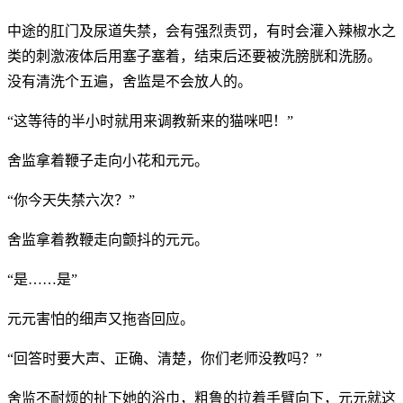
中途的肛门及尿道失禁，会有强烈责罚，有时会灌入辣椒水之
类的刺激液体后用塞子塞着，结束后还要被洗膀胱和洗肠。
没有清洗个五遍，舍监是不会放人的。
“这等待的半小时就用来调教新来的猫咪吧！”
舍监拿着鞭子走向小花和元元。
“你今天失禁六次？”
舍监拿着教鞭走向颤抖的元元。
“是……是”
元元害怕的细声又拖沓回应。
“回答时要大声、正确、清楚，你们老师没教吗？”
舍监不耐烦的扯下她的浴巾，粗鲁的拉着手臂向下，元元就这