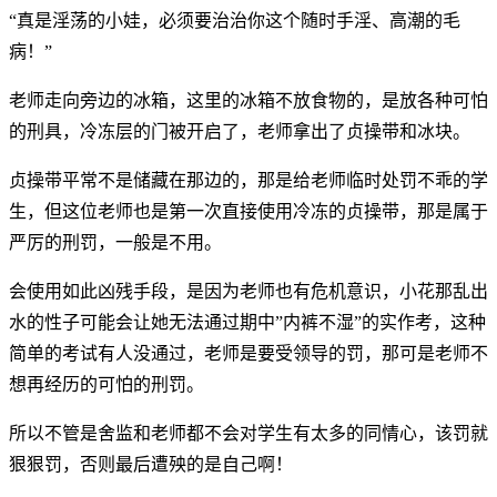
“真是淫荡的小娃，必须要治治你这个随时手淫、高潮的毛
病！”
老师走向旁边的冰箱，这里的冰箱不放食物的，是放各种可怕
的刑具，冷冻层的门被开启了，老师拿出了贞操带和冰块。
贞操带平常不是储藏在那边的，那是给老师临时处罚不乖的学
生，但这位老师也是第一次直接使用冷冻的贞操带，那是属于
严厉的刑罚，一般是不用。
会使用如此凶残手段，是因为老师也有危机意识，小花那乱出
水的性子可能会让她无法通过期中”内裤不湿”的实作考，这种
简单的考试有人没通过，老师是要受领导的罚，那可是老师不
想再经历的可怕的刑罚。
所以不管是舍监和老师都不会对学生有太多的同情心，该罚就
狠狠罚，否则最后遭殃的是自己啊！