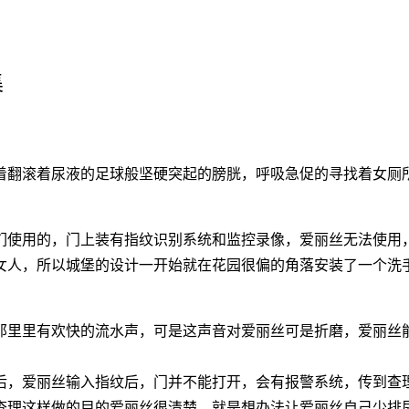
集
着翻滚着尿液的足球般坚硬突起的膀胱，呼吸急促的寻找着女厕
人们使用的，门上装有指纹识别系统和监控录像，爱丽丝无法使
女人，所以城堡的设计一开始就在花园很偏的角落安装了一个洗
那里里有欢快的流水声，可是这声音对爱丽丝可是折磨，爱丽丝
后，爱丽丝输入指纹后，门并不能打开，会有报警系统，传到查
查理这样做的目的爱丽丝很清楚，就是想办法让爱丽丝自己少排