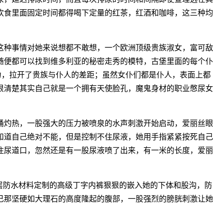
饮食里面固定时间都得喝下定量的红茶，红酒和咖啡，这三种均
这种事情对她来说想都不敢想，一个欧洲顶级贵族淑女，富可敌
随便都可以找到维多利亚的秘密走秀的模特，古堡里面的每个仆
力，拉开了贵族与仆人的差距；虽然女仆们都是仆人，表面上都
很清楚其实自己就是一个拥有天使脸孔，魔鬼身材的职业憋尿女
涌灼热，一股强大的压力被喷泉的水声刺激开始启动，爱丽丝眼
知道自己绝对不能，但是控制不住尿液，她用手指紧紧按死自己
住尿道口，忽然还是有一股尿液喷了出来，有一米的长度，爱丽
层防水材料定制的高级丁字内裤狠狠的嵌入她的下体和股沟，防
己那坚硬如大理石的高度隆起的腹部，一股强烈的膀胱刺激让她