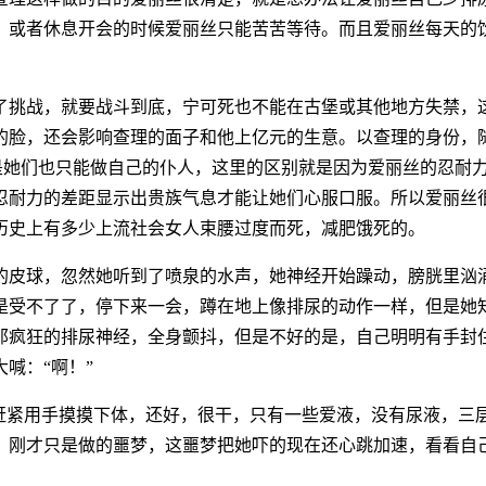
，或者休息开会的时候爱丽丝只能苦苦等待。而且爱丽丝每天的
了挑战，就要战斗到底，宁可死也不能在古堡或其他地方失禁，
的脸，还会影响查理的面子和他上亿元的生意。以查理的身份，
但是她们也只能做自己的仆人，这里的区别就是因为爱丽丝的忍耐
忍耐力的差距显示出贵族气息才能让她们心服口服。所以爱丽丝
历史上有多少上流社会女人束腰过度而死，减肥饿死的。
的皮球，忽然她听到了喷泉的水声，她神经开始躁动，膀胱里汹
是受不了了，停下来一会，蹲在地上像排尿的动作一样，但是她
那疯狂的排尿神经，全身颤抖，但是不好的是，自己明明有手封
喊：“啊！”
是赶紧用手摸摸下体，还好，很干，只有一些爱液，没有尿液，三
，刚才只是做的噩梦，这噩梦把她吓的现在还心跳加速，看看自