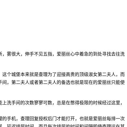
所，雾很大，伸手不见五指，爱丽丝心中着急的到处寻找去往洗
用，这个城堡本来就是查理为了迎接高贵的顶级淑女第二夫人，而
手间，第二夫人或者第二夫人的备选也就是现在的爱丽丝只能使
能上洗手间的次数寥寥可数，总是在憋得极限的时候经过这里，
理的手机，查理回复授权后门才能打开，也就是爱丽丝每排一次
尿，延迟排尿时间，而且每次排尿的时间和间隔即使查理远在其