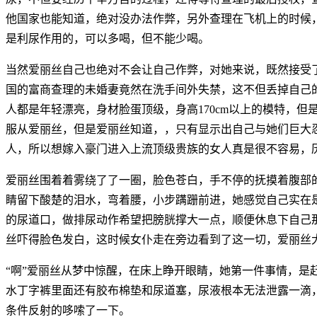
他国家也能知道，绝对没办法作弊，另外查理在飞机上的时候
是利尿作用的，可以多喝，但不能少喝。
当然爱丽丝自己也绝对不会让自己作弊，对她来说，既然接受
国的富商查理的未婚妻竟然在洗手间外失禁，这不但丢掉自己
人都是年轻漂亮，身材脸蛋顶级，身高170cm以上的模特，
服从爱丽丝，但是爱丽丝知道，，只有显示出自己与她们巨大
人，所以想嫁入豪门进入上流顶级贵族的女人真是很不容易，
爱丽丝围着着雾绕了了一圈，脸色苍白，手不停的抚摸着腹部
睛留下酸楚的泪水，弯着腰，小步蹒跚前进，她感觉自己实在
的尿道口，做排尿动作希望把膀胱撑大一点，顺便休息下自己
丝吓得脸色发白，这时候女仆走在旁边看到了这一切，爱丽丝大
“啊”爱丽丝从梦中惊醒，在床上睁开眼睛，她第一件事情，
水丁字裤里面还有胶布棉垫和尿道塞，尿液根本无法泄露一滴
条件反射的哆嗦了一下。