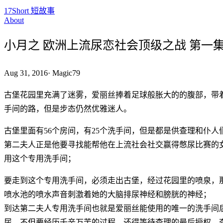
17Short 短故事
About
小月之 欧洲上流尿恋社会顶级之战 第一
Aug 31, 2016
·
Magic79
古堡花园里充满了迷雾，爱丽丝捧着足球般胀大的的腹部，带
手间的路，但是步态仍然优雅迷人。
古堡里面有56个房间，有25个洗手间，但是都是供查理和仆
第二夫人正是他要寻找能帮他在上流社会社交赢得憋尿比赛的
用这个专用洗手间；
要走到这个专用洗手间，必须走出古堡，经过花园里的喷泉，
喷水池的喷水声音刺激着她的大脑排尿神经和膀胱的神经；
到达第二夫人专用洗手间也就是爱丽丝能使用的唯一的洗手间
尿，不但要经历千辛万苦的过程，还得等待查理的最后授权，