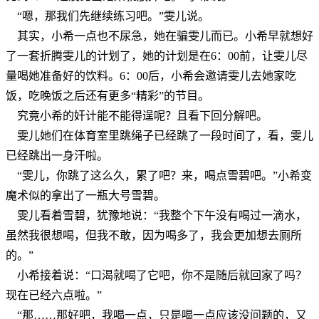
“嗯，那我们先继续练习吧。”雯儿说。
其实，小希一点也不尿急，她在骗雯儿而已。小希早就想好
了一套折腾雯儿的计划了，她的计划是在6：00前，让雯儿尽
量喝她准备好的饮料。6：00后，小希会邀请雯儿去她家吃
饭，吃晚饭之后还有更多“精彩”的节目。
究竟小希的奸计能不能得逞呢？且看下回分解吧。
雯儿她们在体育室里跳绳子已经跳了一段时间了，看，雯儿
已经跳出一身汗啦。
“雯儿，你跳了这么久，累了吧？来，喝点雪碧吧。”小希变
魔术似的拿出了一瓶大号雪碧。
雯儿看着雪碧，犹豫地说：“我整个下午没有喝过一滴水，
虽然我很想喝，但我不敢，因为喝多了，我会更加想去厕所
的。”
小希接着说：“口渴就喝了它吧，你不是随后就回家了吗？
现在已经六点啦。”
“那……那好吧，我喝一点，只是喝一点应该没问题的，又