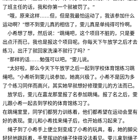
了班主任的话，我和你第一个就被罚了。”
“哦，原来这样……但，但是我最怕运动了，我该参加什么
运动啊？”想不到雯儿真的相信了，雯儿真是单纯得可怜啊。
小希想了想，然后说：“跳绳吧，这个项目不脏的，只是要
出点汗而已，我也是报这个项目呢。你每天下午放学之后才去
练习，出汗了就回家洗澡不就行了吗？”
“那样的话……勉强可以吧。”雯儿说。
“太好啦，那么今天下午放学之后一起到学校体育馆练习跳
绳吧。”小希听到雯儿说参加，她高兴极了。小希不是因为多
了个练习同伴而高兴，其实她早就想好修理雯儿的方法而已。
放学后，雯儿在嘉龙那里报了名参加跳绳。报了名之后，雯
儿跟小希一起去到学校的体育馆练习了。
在跳绳室里，同学们都努力训练着，他们都希望在运动会里有
好的表现。雯儿和小希找来绳子后，也开始练习起来了。
绳子到了小希手上便立刻变成了小希的玩具，看，她的脚尖
轻轻地跳跃着，手里挥动的绳子快得没法看见。雯儿拿到绳子