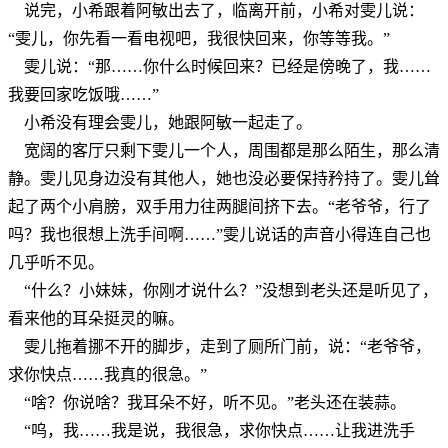
说完，小希跟着阿敏出去了，临离开前，小希对雯儿说：
“雯儿，你先看一看电视吧，我很快回来，你等等我。”
雯儿说：“那……你什么时候回来？已经是傍晚了，我……
我要回家吃饭哦……”
小希没有理会雯儿，她跟阿敏一起走了。
宽阔的客厅只剩下雯儿一个人，周围都是那么陌生，那么清
静。雯儿见身边没有其他人，她也没必要保持矜持了。雯儿耸
起了两个小肩膀，双手用力往两腿间挤下去。“老爷爷，行了
吗？我也很想上洗手间啊……”雯儿说话的声音小得连自己也
几乎听不见。
“什么？小妹妹，你刚才说什么？”没想到老头还是听见了，
看来他的耳朵挺灵的嘛。
雯儿拖着挪不开的脚步，走到了厕所门前，说：“老爷爷，
求你快点……我真的很急。”
“啥？你说啥？我耳朵不好，听不见。”老头还在装蒜。
“呜，我……我是说，我很急，求你快点……让我进洗手