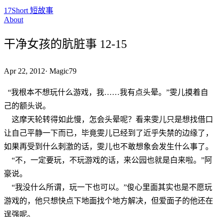
17Short 短故事
About
干净女孩的肮脏事 12-15
Apr 22, 2012
·
Magic79
“我根本不想玩什么游戏，我……我有点头晕。”雯儿摸着自
己的额头说。
这摩天轮转得如此慢，怎会头晕呢？看来雯儿只是想找借口
让自己平静一下而已，毕竟雯儿已经到了近乎失禁的边缘了，
如果再受到什么刺激的话，雯儿也不敢想象会发生什么事了。
“不，一定要玩，不玩游戏的话，来公园也就是白来啦。”阿
豪说。
“我没什么所谓，玩一下也可以。”俊心里面其实也是不愿玩
游戏的，他只想快点下地面找个地方解决，但爱面子的他还在
逞强呢。