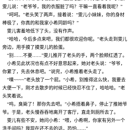
雯儿说：“老爷爷，我的衣服脏了吗？干嘛一直看着我呢？”
“呵呵。”老头笑了两声，接着说：“雯儿小妹妹，你的身材
棒极了，你真的和我家小希同龄吗？”
雯儿害羞地低下了头，没有作声。
“哈哈，今后多点来吧，我们都很欢迎你呢。”老头走到雯儿
旁边，用手摸了摸雯儿的脸蛋。
“别……不要……”雯儿推开了老头的手，两个脸颊红透了。
小希见此状况也有点不好意思起来，她对老头说：“爷爷，
你累了，先去休息吧。”说完，小希推着老头走了。
“噗~~~~”老头放了一个屁。“小希，别推得这么快，我要去
大便一下，刚才去散步的时候已经快忍不住了，哈哈哈。”老
头笑着说。
“呜，臭毙了！那你先去吧。”小希捂着鼻子，停止了推她爷
爷。于是，老头慢吞吞地离开了客厅，直走到厕所去了。
雯儿有些不安，她问小希：“喂，小希啊，你家有另外一个
洗手间吗？我现在还不去的话，恐怕……”