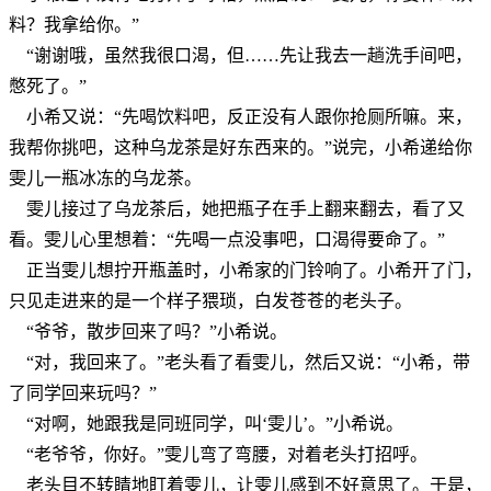
料？我拿给你。”
“谢谢哦，虽然我很口渴，但……先让我去一趟洗手间吧，
憋死了。”
小希又说：“先喝饮料吧，反正没有人跟你抢厕所嘛。来，
我帮你挑吧，这种乌龙茶是好东西来的。”说完，小希递给你
雯儿一瓶冰冻的乌龙茶。
雯儿接过了乌龙茶后，她把瓶子在手上翻来翻去，看了又
看。雯儿心里想着：“先喝一点没事吧，口渴得要命了。”
正当雯儿想拧开瓶盖时，小希家的门铃响了。小希开了门，
只见走进来的是一个样子猥琐，白发苍苍的老头子。
“爷爷，散步回来了吗？”小希说。
“对，我回来了。”老头看了看雯儿，然后又说：“小希，带
了同学回来玩吗？”
“对啊，她跟我是同班同学，叫‘雯儿’。”小希说。
“老爷爷，你好。”雯儿弯了弯腰，对着老头打招呼。
老头目不转睛地盯着雯儿，让雯儿感到不好意思了。于是，