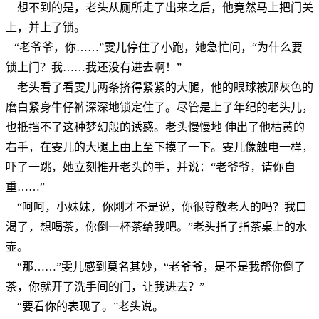
想不到的是，老头从厕所走了出来之后，他竟然马上把门关
上，并上了锁。
“老爷爷，你……”雯儿停住了小跑，她急忙问，“为什么要
锁上门？我……我还没有进去啊！”
老头看了看雯儿两条挤得紧紧的大腿，他的眼球被那灰色的
磨白紧身牛仔裤深深地锁定住了。尽管是上了年纪的老头儿，
也抵挡不了这种梦幻般的诱惑。老头慢慢地 伸出了他枯黄的
右手，在雯儿的大腿上由上至下摸了一下。雯儿像触电一样，
吓了一跳，她立刻推开老头的手，并说：“老爷爷，请你自
重……”
“呵呵，小妹妹，你刚才不是说，你很尊敬老人的吗？我口
渴了，想喝茶，你倒一杯茶给我吧。”老头指了指茶桌上的水
壶。
“那……”雯儿感到莫名其妙，“老爷爷，是不是我帮你倒了
茶，你就开了洗手间的门，让我进去？”
“要看你的表现了。”老头说。