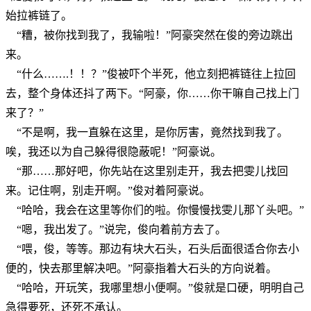
始拉裤链了。
“糟，被你找到我了，我输啦！”阿豪突然在俊的旁边跳出
来。
“什么…….！！？”俊被吓个半死，他立刻把裤链往上拉回
去，整个身体还抖了两下。“阿豪，你……你干嘛自己找上门
来了？”
“不是啊，我一直躲在这里，是你厉害，竟然找到我了。
唉，我还以为自己躲得很隐蔽呢！”阿豪说。
“那……那好吧，你先站在这里别走开，我去把雯儿找回
来。记住啊，别走开啊。”俊对着阿豪说。
“哈哈，我会在这里等你们的啦。你慢慢找雯儿那丫头吧。”
“嗯，我出发了。”说完，俊向着前方去了。
“喂，俊，等等。那边有块大石头，石头后面很适合你去小
便的，快去那里解决吧。”阿豪指着大石头的方向说着。
“哈哈，开玩笑，我哪里想小便啊。”俊就是口硬，明明自己
急得要死，还死不承认。