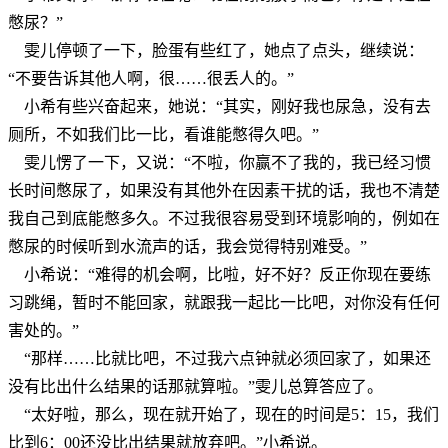
憋尿？”
雯儿停顿了一下，脸蛋有些红了，她点了点头，继续说：
“不要告诉其他人啊，很……很丢人的。”
小希有些兴奋起来，她说：“其实，刚好我也尿急，没有去
厕所，不如我们比一比，看谁能憋得久吧。”
雯儿愣了一下，又说：“不啦，你赢不了我的，我已经习惯
长时间憋尿了，如果没有其他外在因素干扰的话，我也不清楚
我自己到底能憋多久。不过我很容易受到环境影响的，例如在
憋尿的时候听到水流声的话，我会觉得特别难受。”
小希说：“难得的机会啊，比啦，好不好？反正你现在要练
习跳绳，暂时不能回家，就跟我一起比一比吧，对你没有任何
害处的。”
“那样……比就比吧，不过我六点钟就必须回家了，如果还
没有比出什么结果的话那就算啦。”雯儿总算答应了。
“太好啦，那么，现在就开始了，现在的时间是5：15，我们
比到6：00还没比出结果就放弃吧。”小希说。