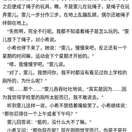
之后便成了绳子的玩具，瞧，不是雯儿在玩绳子，是绳子在玩
弄雯儿。雯儿一步分作三步，在地上乱蹦乱跳，偶尔还被绳子
绊倒在地上。
“失败啊，完全不行呢。我都不知道着绳子是怎么玩的。”雯
儿放下了绳子，对小希说。
小希也停下来了，她说：“雯儿，慢慢来吧，反正还有一个
星期的时间嘛，运动会下个星期才开始的。”
“嗯，我慢慢学吧。”雯儿说。
“对了，雯儿，我想问你，我平时都没有看见过你上学校的
厕所的，为什么呢？”
“呃……那个……”雯儿吞吞吐吐地说，“其实是因为……因
为我觉得学校里的厕所太脏而已，我不敢进去。”
听到雯儿这样一说，小希不禁捂着嘴偷笑了。小希继续说：
“那你忍得住一个上午或者下午吗？”
雯儿回答说：“能的，没什么大不了嘛。”
小希又问：“那你现在呢？现在刚刚放学而已，你是不是在