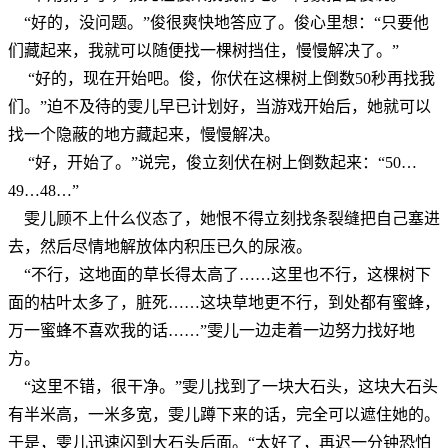
“好的，没问题。”俊很爽快地答应了。俊心里想：“只要他
们藏起来，我就可以随便找一棵树挡住，慢慢解决了。”
“好的，现在开始吧。俊，你伏在这棵树上倒数50秒再找我
们。”迫不及待的雯儿早已计划好，当游戏开始后，她就可以
找一个隐蔽的地方藏起来，慢慢解决。
“好，开始了。”说完，俊立刻伏在树上倒数起来：“50…
49…48…”
雯儿顾不上什么仪态了，她恨不得立刻找条裂缝把自己塞进
去，然后尽情地解放体内积压已久的尿液。
“不行，这地面的草长得太高了……这里也不行，这棵树下
面的枯叶太多了，脏死……这块草地更不行，到处都有蜜蜂，
万一蜜蜂不喜欢我的话……”雯儿一边走着一边努力找好地
方。
“这里不错，很干净。”雯儿找到了一块大石头，这块大石头
有半米高，一米多宽，雯儿蹲下来的话，完全可以遮住她的。
于是，雯儿迅速闪到大石头后面。“太好了，再迟一分钟恐怕