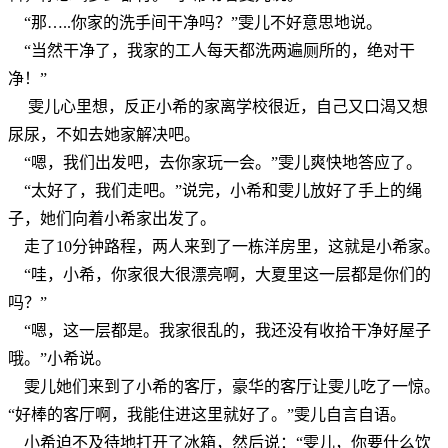
“那…..你家的洗手间干净吗？”雯儿不好意思地说。
“当然干净了，我家的工人每天都洗两遍厕所的，绝对干
净！”
雯儿心里想，反正小希的家离学校很近，自己又口渴又想
尿尿，不如去她家解决吧。
“嗯，我们出发吧，去你家玩一会。”雯儿爽快地答应了。
“太好了，我们走吧。”说完，小希和雯儿放好了手上的绳
子，她们向着小希家出发了。
走了10分钟路程，两人来到了一栋洋房里，这就是小希家。
“哇，小希，你家很大很漂亮啊，大夏里这一层都是你们的
吗？”
“嗯，这一层都是。我家很乱的，我还没有收拾干净好屋子
哦。”小希说。
雯儿她们来到了小希的客厅，豪华的客厅让雯儿吃了一惊。
“好棒的客厅啊，我能住进这里就好了。”雯儿自言自语。
小希迫不及待地打开了冰箱，然后说：“雯儿，你要什么饮