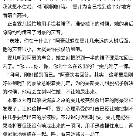
我就憋不住啦，时间刚刚好哦。”雯儿为自己找到这个好地方
而暗自高兴。
正当雯儿慌忙地用手提着裙子，准备褪下的时候，她的身后
隐隐约约传来了阿豪的声音。
“表妹，你在干什么？”阿豪就躲在雯儿几米远的大树后面，
他的声音很小，大概是怕被俊听到吧。
雯儿听到阿豪的声音，她立刻把脱到一半的裙子硬是拉回上
去了。“你……你、你、你为什么在这里的？”雯儿吃了一惊。
“呵呵，刚好碰到而已。”阿豪笑着回答。其实，这哪里是刚
好碰到呢？阿豪故意跟着雯儿走，为的是趁雯儿想脱裙子解决
的时候，他就会立刻叫住她，不让她尿出来。
本来以为可以解决燃眉之急的雯儿被突然杀出来的阿豪这样
发现了，让他这样一吓，雯儿心理承受的打击已经让她控制不
住几乎要喷出来的尿液啦。不过说时迟那时 快，雯儿竟能在
尿液将要但还没有喷泄出来的一瞬间，用手迅速捏住泉口，两
腿紧紧地绞缠在一起。呼，看来她逃过一劫了。