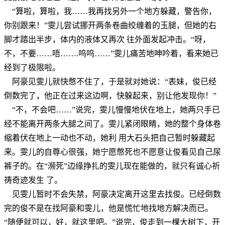
“算啦，算啦，我……我再找另外一个地方躲藏，警告你，
你别跟来！”雯儿尝试挪开两条卷曲绞缠着的玉腿，但她的右
脚才踏出半步，体内的液体又再次 往外面发起冲击。“呀，
不，不要……唔…….呜呜……”雯儿痛苦地呻吟着，看来她已
经到了极限啦。
阿豪见雯儿就快憋不住了，于是就对她说：“表妹，俊已经
倒数完了，他正在过来这边啊，快躲起来，别让他发现你！”
“不，不会吧……”说完，雯儿慢慢地伏在地上，她两只手已
经不能离开两条大腿之间了。雯儿紧闭眼睛，她的整个身体卷
缩着伏在地上一动也不动，她利 用大石头把自己暂时躲藏起
来。雯儿的自尊心很强，她宁愿憋死也不愿意让俊看见自己尿
裤子的。在“濒死”边缘挣扎的雯儿现在能做的，就只有诚心祈
祷奇迹发生 了。
见雯儿暂时不会失禁，阿豪决定离开这里去找俊。已经倒数
完的俊不是在找阿豪和雯儿，他是慌忙地找地方解决而已。
“随便就可以，好，就这里吧。”说完，俊走到一棵大树下，开