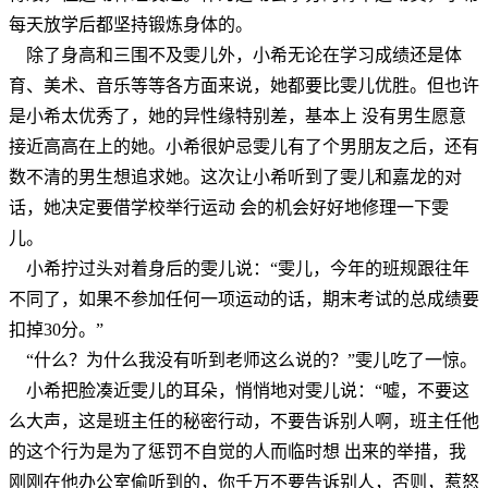
每天放学后都坚持锻炼身体的。
除了身高和三围不及雯儿外，小希无论在学习成绩还是体
育、美术、音乐等等各方面来说，她都要比雯儿优胜。但也许
是小希太优秀了，她的异性缘特别差，基本上 没有男生愿意
接近高高在上的她。小希很妒忌雯儿有了个男朋友之后，还有
数不清的男生想追求她。这次让小希听到了雯儿和嘉龙的对
话，她决定要借学校举行运动 会的机会好好地修理一下雯
儿。
小希拧过头对着身后的雯儿说：“雯儿，今年的班规跟往年
不同了，如果不参加任何一项运动的话，期末考试的总成绩要
扣掉30分。”
“什么？为什么我没有听到老师这么说的？”雯儿吃了一惊。
小希把脸凑近雯儿的耳朵，悄悄地对雯儿说：“嘘，不要这
么大声，这是班主任的秘密行动，不要告诉别人啊，班主任他
的这个行为是为了惩罚不自觉的人而临时想 出来的举措，我
刚刚在他办公室偷听到的，你千万不要告诉别人，否则，惹怒