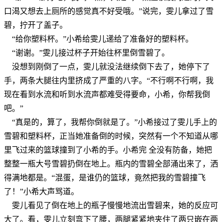
口渴又想去上厕所的感觉真不好受哦。”说完，雯儿拿过了雪
碧，拧开了盖子。
“给你塑料杯。”小希给雯儿递给了准备好的塑料杯。
“谢谢。”雯儿接过杯子开始往杯里倒雪碧了。
没想到刚倒了一点，雯儿就没法继续倒下去了，她停下了
手，两条大腿往内里挤成了严重的八字。“不行啊不行啊，我
现在看到水流和听到水流声都难受得要命，小希，你帮我倒
吧。”
“真是的，算了，我帮你倒就是了。”小希接过了雯儿手上的
雪碧和塑料杯，正当她准备倒的时候，突然有一个不知道从哪
里飞过来的篮球撞到了小希的手。小希完 全没有防备，她把
整整一瓶大号雪碧扔倒在地上。瓶内的雪碧全部涌出来了，洒
得满地都是。“混蛋，是谁仍的篮球，竟然把我的雪碧撞飞
了！”小希大声骂道。
雯儿看见了倒在地上的瓶子慢慢地流出雪碧来，她的反应可
大了。看，雯儿立刻弯下了腰，两腿紧紧地夹住了两只嵌在两