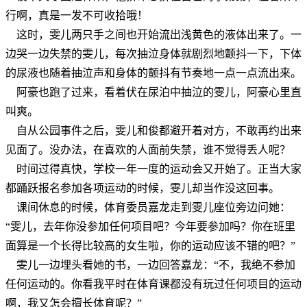
行啊，真是一发不可收拾哦！
这时，雯儿两只手之间也开始流出浅黄色的液体出来了。一
边哭一边失禁的雯儿，每次抽泣身体就剧烈地颤抖一下，下体
的尿液也随着抽泣声和身体的颤抖有节奏地一点一点流出来。
阿豪也跑了过来，看着伏在尿泊中抽泣的雯儿，阿豪心里直
叫爽。
自从公园事件之后，雯儿和俊都避开着对方，不敢再约出来
见面了。没办法，在喜欢的人面前失禁，谁不觉得丢人呢？
时间过得真快，学校一年一度的运动会又开始了。正当大家
都踊跃报名参加各项运动的时候，雯儿却当作没这回事。
课间休息的时候，体育委员嘉龙走到雯儿座位旁边问她：
“雯儿，去年你没参加任何项目吧？今年要参加吗？你在班里
面算是一个长得比较高的女生啦，你的运动应该不错的吧？”
雯儿一边埋头看她的书，一边回答嘉龙：“不，我绝不参加
任何运动的。你看我平时在体育课都没有玩过任何项目的运动
啊，我又怎会擅长体育呢？”