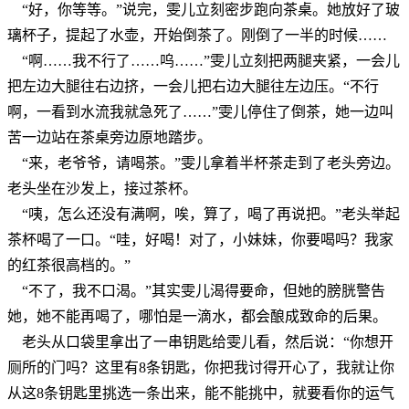
“好，你等等。”说完，雯儿立刻密步跑向茶桌。她放好了玻
璃杯子，提起了水壶，开始倒茶了。刚倒了一半的时候……
“啊……我不行了……呜……”雯儿立刻把两腿夹紧，一会儿
把左边大腿往右边挤，一会儿把右边大腿往左边压。“不行
啊，一看到水流我就急死了……”雯儿停住了倒茶，她一边叫
苦一边站在茶桌旁边原地踏步。
“来，老爷爷，请喝茶。”雯儿拿着半杯茶走到了老头旁边。
老头坐在沙发上，接过茶杯。
“咦，怎么还没有满啊，唉，算了，喝了再说把。”老头举起
茶杯喝了一口。“哇，好喝！对了，小妹妹，你要喝吗？我家
的红茶很高档的。”
“不了，我不口渴。”其实雯儿渴得要命，但她的膀胱警告
她，她不能再喝了，哪怕是一滴水，都会酿成致命的后果。
老头从口袋里拿出了一串钥匙给雯儿看，然后说：“你想开
厕所的门吗？这里有8条钥匙，你把我讨得开心了，我就让你
从这8条钥匙里挑选一条出来，能不能挑中，就要看你的运气