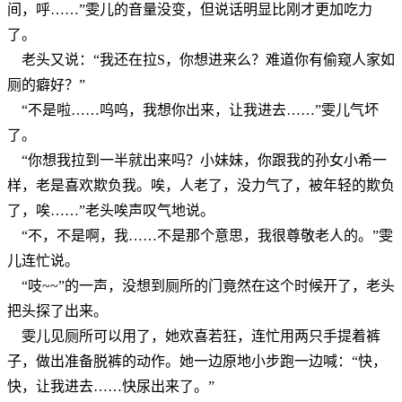
间，呼……”雯儿的音量没变，但说话明显比刚才更加吃力
了。
老头又说：“我还在拉S，你想进来么？难道你有偷窥人家如
厕的癖好？”
“不是啦……呜呜，我想你出来，让我进去……”雯儿气坏
了。
“你想我拉到一半就出来吗？小妹妹，你跟我的孙女小希一
样，老是喜欢欺负我。唉，人老了，没力气了，被年轻的欺负
了，唉……”老头唉声叹气地说。
“不，不是啊，我……不是那个意思，我很尊敬老人的。”雯
儿连忙说。
“吱~~”的一声，没想到厕所的门竟然在这个时候开了，老头
把头探了出来。
雯儿见厕所可以用了，她欢喜若狂，连忙用两只手提着裤
子，做出准备脱裤的动作。她一边原地小步跑一边喊：“快，
快，让我进去……快尿出来了。”