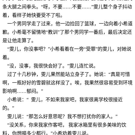
条大腿之间拳头。“呀，不要……不要……”雯儿整个身子抖动
着，看样子她快要受不了啦。
一个男同学走了过来，他一边捡回了篮球，一边向着小希道
歉。小希毫不留情地“教训”了那个男同学一番后，最后决定还
是让他走算了。
“雯儿，你没事吧？”小希看着在一旁“受罪”的雯儿，对她说
着。
“没，没事，我很快会好了。”雯儿连忙说。
过了十几秒钟，雯儿果然能站立身子了。她说：“真是可惜
啊，一瓶好好的雪碧就这样没了。唉，我果然很容易受到环境
影响啊……郁闷。”
小希说：“ 雯儿，不如来我家吧，我家很离学校很接近
的。”
雯儿说：“那怎么好意思呢？我不想打扰你的家人。”
“没关系，你来我家作客吧， 我家冰箱里有很多美味的饮
料，你想喝多少都行。”小希劝着雯儿说。