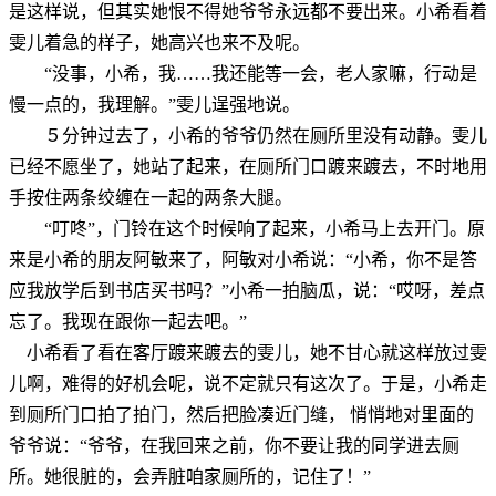
是这样说，但其实她恨不得她爷爷永远都不要出来。小希看着
雯儿着急的样子，她高兴也来不及呢。
“没事，小希，我……我还能等一会，老人家嘛，行动是
慢一点的，我理解。”雯儿逞强地说。
５分钟过去了，小希的爷爷仍然在厕所里没有动静。雯儿
已经不愿坐了，她站了起来，在厕所门口踱来踱去，不时地用
手按住两条绞缠在一起的两条大腿。
“叮咚”，门铃在这个时候响了起来，小希马上去开门。原
来是小希的朋友阿敏来了，阿敏对小希说：“小希，你不是答
应我放学后到书店买书吗？”小希一拍脑瓜，说：“哎呀，差点
忘了。我现在跟你一起去吧。”
小希看了看在客厅踱来踱去的雯儿，她不甘心就这样放过雯
儿啊，难得的好机会呢，说不定就只有这次了。于是，小希走
到厕所门口拍了拍门，然后把脸凑近门缝， 悄悄地对里面的
爷爷说：“爷爷，在我回来之前，你不要让我的同学进去厕
所。她很脏的，会弄脏咱家厕所的，记住了！”