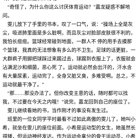
“奇怪了，为什么你这么讨厌体育运动？”嘉龙疑惑不解地
问。
雯儿放下了手里的书本，叹了一口气，说：“操场上全是灰
尘，吸进肺里面是多么脏啊，而且灰尘对脸部皮肤很不利的，
我怕长痘痘。篮球经常碰到地面，一群人不 停的用手去摸那
个篮球，我真的无法想象有多么的不卫生。足球的话更脏，一
大群疯子用脚把球踩过来踢过去，球踢到衣服上了，衣服就会
沾满泥沙和细菌，恶心死 了。运动就必然会出汗的，汗水含
有大量尿素，运动完了，全身又脏又臭，多难受啊。总之，不
运动就最干净了。”
“那……那没办法了。但你改变主意的话，随时都可以找
我，不过要在今天之内哦！”说完，嘉龙回到自己的座位了。
雯儿继续看她的书，当作刚才的事没有发生过。
班里的一位女同学平时最看不过如此高傲的雯儿了，她叫小
希，就坐在雯儿的座位前面。小希是运动型的女生，她虽然长
得矮，但运动神经发达。作为运动会拿分的骨干运动员，小希