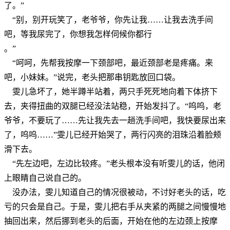
了。”
“别，别开玩笑了，老爷爷，你先让我……让我去洗手间
吧，等我尿完了，你想我怎样伺候你都行
。”
“呵呵，先帮我按摩一下颈部吧，最近颈部老是疼痛。来
吧，小妹妹。”说完，老头把那串钥匙放回口袋。
雯儿急坏了，她半蹲半站着，两只手死死地向着下体挤下
去，夹得扭曲的双腿已经没法站稳，开始发抖了。“呜呜，老
爷爷，不要玩了……先让我先去一趟洗手间吧，我快要尿出来
了，呜呜……”雯儿已经开始哭了，两行闪亮的泪珠沿着脸颊
滑下去。
“先左边吧，左边比较疼。”老头根本没有听雯儿的话，他闭
上眼睛自己说自己的。
没办法，雯儿知道自己的情况很被动，不讨好老头的话，吃
亏的只会是自己。于是，雯儿把右手从夹紧的两腿之间慢慢地
抽回出来，然后挪到老头的后面，开始在他的左边颈上按摩