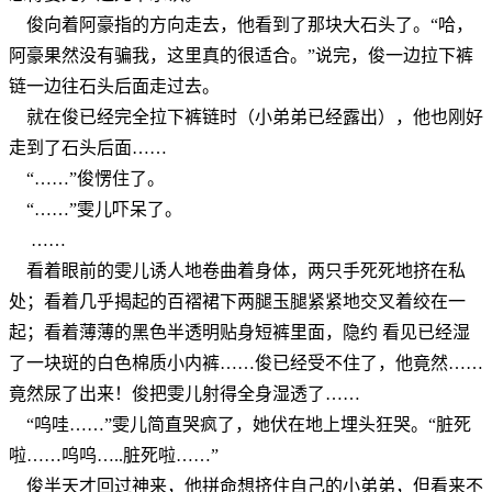
俊向着阿豪指的方向走去，他看到了那块大石头了。“哈，
阿豪果然没有骗我，这里真的很适合。”说完，俊一边拉下裤
链一边往石头后面走过去。
就在俊已经完全拉下裤链时（小弟弟已经露出），他也刚好
走到了石头后面……
“……”俊愣住了。
“……”雯儿吓呆了。
……
看着眼前的雯儿诱人地卷曲着身体，两只手死死地挤在私
处；看着几乎揭起的百褶裙下两腿玉腿紧紧地交叉着绞在一
起；看着薄薄的黑色半透明贴身短裤里面，隐约 看见已经湿
了一块斑的白色棉质小内裤……俊已经受不住了，他竟然……
竟然尿了出来！俊把雯儿射得全身湿透了……
“呜哇……”雯儿简直哭疯了，她伏在地上埋头狂哭。“脏死
啦……呜呜…..脏死啦……”
俊半天才回过神来，他拼命想挤住自己的小弟弟，但看来不