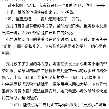
“对不起啊，雯儿，我家就只有一个厕所而已，你坐下来等
一下吧，我爷爷他很快会出来了。”小希说。
“呼，希望是吧……”雯儿无奈地叹了一口气。
雯儿盯着手里拿着的乌龙茶，虽然她很口渴，但她根本没勇
气喝一滴，因为她很清楚自己现在的处境。
小希没想到自己的爷爷会在这个时候出现，不过，她爷爷是
“帮忙”，而不是捣乱的。小希看着进退两难的雯儿，她心里直
叫爽。
雯儿放下了手里的乌龙茶，她坐在沙发上耐心地等小希的爷
爷出来。紧身型的磨白牛仔裤把雯儿叠在一起的双腿显得格外
修长、丰腴、圆滑，谁看见了都想摸一下 呢。雯儿偶尔用手
指塞进两腿间的狭窄缝隙里，偶尔用手来回扫大腿。下身异常
酸痒的感觉令雯儿无法坐得安静，她只希望小希的爷爷能快点
用完厕所，越快越好。
“爷爷，能快点吗？雯儿她在等你出来啊。”虽然小希嘴里